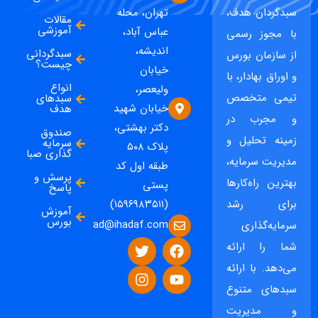
سبدگردان هدف،
تهران، محله
مقالات
آموزشی
عباس آباد،
با مجوز رسمی
اندیشه،
سبدگردانی
از سازمان بورس
چیست؟
خیابان
و اوراق بهادار، با
انواع
ولیعصر،
تیمی متخصص
سبدهای
خیابان شهید
هدف
و مجرب در
دکتر بهشتی،
صندوق
زمینه تحلیل و
سرمایه
پلاک ۵۰۸
گذاری صبا
مدیریت سرمایه،
طبقه اول کد
پرسش و
بهترین راه‌کارها
پستی
پاسخ
برای رشد
(۱۵۹۶۹۸۳۵۱۱)
آموزش
بورس
ad@ihadaf.com
سرمایه‌گذاری
شما را ارائه
می‌دهد. با ارائه
سبدهای متنوع
و مدیریت