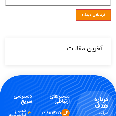
آخرین مقالات​
مسیرهای
دسترسی
درباره
ارتباطی
سریع
هدف
شعب و
شرکت
02191004770
نمایندگی‌ها