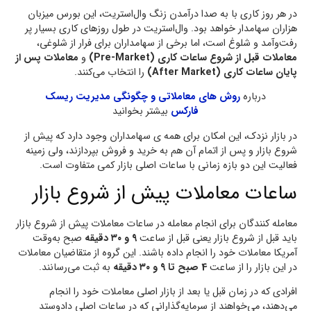
در هر روز کاری با به صدا درآمدن زنگ وال‌استریت، این بورس میزبان
هزاران سهامدار خواهد بود. وال‌استریت در طول روزهای کاری بسیار پر
رفت‌وآمد و شلوغ است، اما برخی از سهامداران برای فرار از شلوغی،
معاملات قبل از شروع ساعات کاری (Pre-Market)
و
معاملات پس از
پایان ساعات کاری (After Market)
را انتخاب می‌کنند.
درباره
روش های معاملاتی و چگونگی مدیریت ریسک
فارکس
بیشتر بخوانید
در بازار نزدک، این امکان برای همه ی سهامداران وجود دارد که پیش از
شروع بازار و پس از اتمام آن هم به خرید و فروش بپردازند، ولی زمینه
فعالیت این دو بازه زمانی با ساعات اصلی بازار کمی متفاوت است.
ساعات معاملات پیش از شروع بازار
معامله کنندگان برای انجام معامله در ساعات معاملات پیش از شروع بازار
باید قبل از شروع بازار یعنی قبل از ساعت
۹ و ۳۰ دقیقه
صبح به‌وقت
آمریکا معاملات خود را انجام داده باشند. این گروه از متقاضیان معاملات
در این بازار را از ساعت
4 صبح تا ۹ و ۳۰ دقیقه
به ثبت می‌رسانند.
افرادی که در زمان قبل یا بعد از بازار اصلی معاملات خود را انجام
می‌دهند، می‌خواهند از سرمایه‌گذارانی که در ساعات اصلی دادوستد