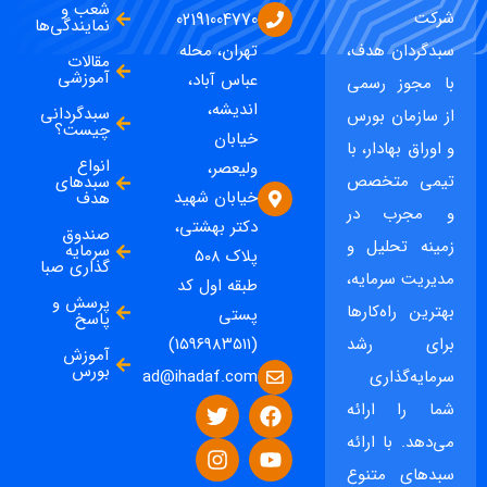
شعب و
شرکت
02191004770
نمایندگی‌ها
سبدگردان هدف،
تهران، محله
مقالات
آموزشی
عباس آباد،
با مجوز رسمی
اندیشه،
سبدگردانی
از سازمان بورس
چیست؟
خیابان
و اوراق بهادار، با
انواع
ولیعصر،
تیمی متخصص
سبدهای
خیابان شهید
هدف
و مجرب در
دکتر بهشتی،
صندوق
زمینه تحلیل و
سرمایه
پلاک ۵۰۸
گذاری صبا
مدیریت سرمایه،
طبقه اول کد
پرسش و
بهترین راه‌کارها
پستی
پاسخ
برای رشد
(۱۵۹۶۹۸۳۵۱۱)
آموزش
بورس
ad@ihadaf.com
سرمایه‌گذاری
شما را ارائه
می‌دهد. با ارائه
سبدهای متنوع