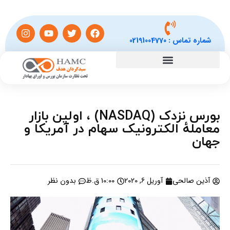
شماره تماس :
02191004770
بورس نزدک (NASDAQ) ، اولین بازار
معاملهٔ الکترونیک سهام در آمریکا و
جهان
آذین صالحی
آوریل 6, 2020
10:00 ق.ظ
بدون نظر