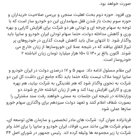
صورت خواهد بود.
وی افزود: حوزه دوم بحث اهلیت سنجی و بررسی صلاحیت خریداران و
حوزه سوم بحث باز شدن قفل سهامداری این دو خودرو ساز است که با
توجه به سهام چرخه ای و تودلی هر دو شرکت برای افزایش کارایی و بهره
وری و کاهش مداخله دولت، حتما سهام تودلی ایران خودرو و سایپا باید
واگذار شود. تا انتهای سال باید کاهش قیمت گذاری در خودروهای پر
تیراژ اتفاق بیافتد که در نتیجه عملا این خوروسازها از زیان خارج می
شوند. اکنون بالغ بر ۱۳۰ تا ۱۵۰ هزار میلیارد تومان زیان انباشته ۲
خودروساز است.
این مقام مسئول ادامه داد: سهم ۵ و ۱۷ درصدی دولت در ایران خودرو و
سایپا لزوما ملاک نیست بلکه حتما باید نگاه جامع تری داشت کل این دو
شرکت به نحوی واگذار شود که هم نقدینگی به شرکت بیاید، هم بهره
وری و کارایی افزایش پیدا کند و هم از زیان انباشته خارج شوند.دو
وزارتخانه در نتیجه این جلسات به سمتی خواهند رفت سند مشترکی را
بصورت شفاف اعلام کنند و تعهد دولت سیزدهم برای واگذاری سهام خورو
سازها عملی شود.
قربانزاده عنوان کرد: شرکت های مادر تخصصی و سازمان های توسعه ای،
سهام شرکت هایی مانند مس، فولاد، ایران خودرو و سایپا را برای اخذ وام
شرکت یا زیر مجموعه ها وثیقه کرده اند. رئیس جمهور در شورای اصل ۴۴