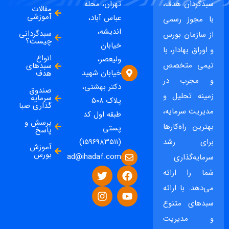
سبدگردان هدف،
تهران، محله
مقالات
آموزشی
عباس آباد،
با مجوز رسمی
اندیشه،
سبدگردانی
از سازمان بورس
چیست؟
خیابان
و اوراق بهادار، با
انواع
ولیعصر،
تیمی متخصص
سبدهای
خیابان شهید
هدف
و مجرب در
دکتر بهشتی،
صندوق
زمینه تحلیل و
سرمایه
پلاک ۵۰۸
گذاری صبا
مدیریت سرمایه،
طبقه اول کد
پرسش و
بهترین راه‌کارها
پستی
پاسخ
برای رشد
(۱۵۹۶۹۸۳۵۱۱)
آموزش
بورس
ad@ihadaf.com
سرمایه‌گذاری
شما را ارائه
می‌دهد. با ارائه
سبدهای متنوع
و مدیریت