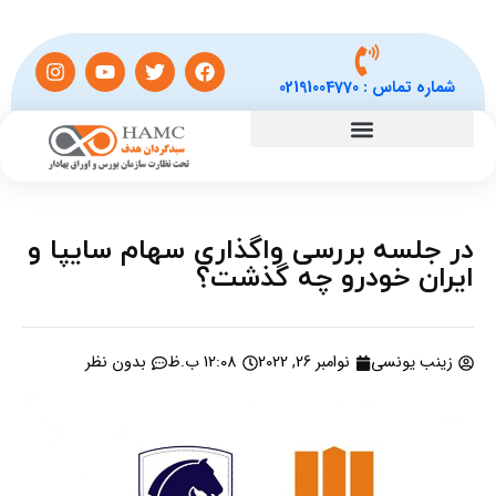
شماره تماس :
02191004770
در جلسه بررسی واگذاری سهام سایپا و
ایران خودرو چه گذشت؟
زینب یونسی
نوامبر 26, 2022
12:08 ب.ظ
بدون نظر