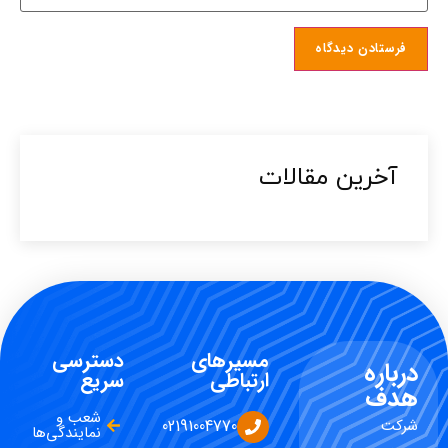
آخرین مقالات​
مسیرهای
دسترسی
درباره
ارتباطی
سریع
هدف
شعب و
شرکت
02191004770
نمایندگی‌ها