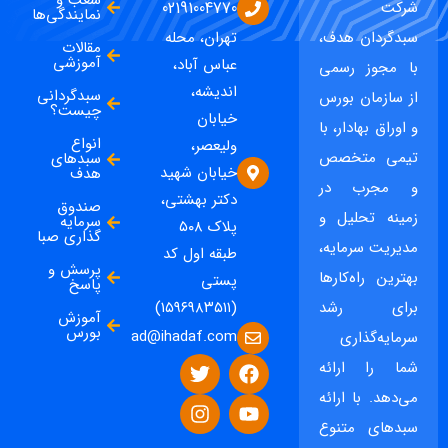
شرکت
02191004770
نمایندگی‌ها
سبدگردان هدف،
تهران، محله
مقالات
آموزشی
عباس آباد،
با مجوز رسمی
اندیشه،
سبدگردانی
از سازمان بورس
چیست؟
خیابان
و اوراق بهادار، با
انواع
ولیعصر،
تیمی متخصص
سبدهای
خیابان شهید
هدف
و مجرب در
دکتر بهشتی،
صندوق
زمینه تحلیل و
سرمایه
پلاک ۵۰۸
گذاری صبا
مدیریت سرمایه،
طبقه اول کد
پرسش و
بهترین راه‌کارها
پستی
پاسخ
برای رشد
(۱۵۹۶۹۸۳۵۱۱)
آموزش
بورس
ad@ihadaf.com
سرمایه‌گذاری
شما را ارائه
می‌دهد. با ارائه
سبدهای متنوع