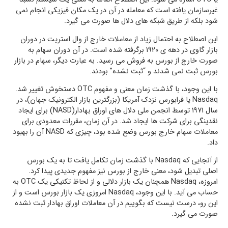
غیرسازمان یافته است که معامله در آن در یک مکان فیزیکی انجام نمی
شود بلکه از طریق شبکه های دلال ها صورت می گیرد.
این اصطلاح به احتمال زیاد از معاملات خارج از وال استریت در دوران
بازار گاوی در دهه ی 1920 برگرفته شده است. در آن دوران سهام به
صورت خارج از بورس به فروش می رسید. به عبارت دیگر، سهام در بازار
بورس ثبت نمی شدند و “ثبت نشده” بودند.
با این وجود، با گذشت زمان معنی و مفهوم OTC دستخوش تغییر شد.
Nasdaq یا فرابورس نزدک آمریکا (بزرگترین بازار الکترونیک جهان)، در
سال 1971 توسط انجمن ملی دلال های اوراق بهادار(NASD) برای ایجاد
نقدینگی برای شرکت ها ایجاد شد. در آن زمان، مقررات معدودی برای
معاملات سهام خارج بورس وضع شده بود، چیزی که NASD آن را بهبود
داد.
از آنجایی که Nasdaq با گذشت زمان تکامل یافت تا به یک بورس
اصلی تبدیل شود، معنی خارج از بورس نیز مفهوم جدیدی پیدا کرد.
امروزه، Nasdaq همچنان یک بازار دلالی و از لحاظ تکنیکی یک OTC به
حساب می آید. با این وجود، Nasdaq امروزی یک بازار بورس است و از
این رو، درست نیست که بگوییم در آن معاملات اوراق بهادار ثبت نشده
صورت می گیرد.