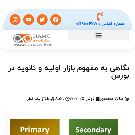
شماره تماس :
02191004770
نگاهی به مفهوم بازار اولیه و ثانویه در
بورس
ساناز محمدی
ژوئن 25, 2020
8:59 ق.ظ
یک نظر