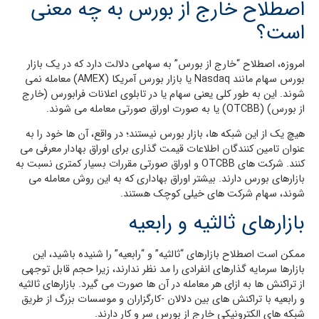
اصطلاح خارج از بورس به چه معنی
است؟
امروزه، اصطلاح “خارج از بورس” به سهامی دلالت دارد که در یک بازار
بورس سهام مانند Nasdaq یا بازار بورس آمریکا (AMEX) معامله نمی
شوند. این به طور کلی یعنی سهام یا در تابلوی اعلانات فرابورس (خارج
از بورس) (OTCBB) یا به صورت اوراق صورتی معامله می شوند.
هیچ یک از این شبکه ها، بازار بورس نیستند؛ در واقع، آن ها خود را به
عنوان تامین کنندگان اطلاعات قیمت گذاری برای اوراق بهادار معرفی می
کنند. شرکت های OTCBB و اوراق صورتی مقررات بسیار کمتری نسبت به
بازارهای بورس دارند. بیشتر اوراق بهاداری که به این روش معامله می
شوند، سهام شرکت های خیلی کوچک هستند.
بازارهای ثالثیه و رابعیه
ممکن است اصطلاح بازارهای “ثالثیه” و “رابعیه” را شنیده باشید، این
بازارها سرمایه گذارهای انفرادی را مد نظر ندارند، زیرا حجم قابل توجهی
از تراکنش ها به ازای هر معامله در آن ها صورت می گیرد. بازارهای ثالثیه
و رابعیه با تراکنش های بین دلالان -کارگزاران و موسسات بزرگ از طریق
شبکه های الکترونیکی خارج از بورس سر و کار دارند.