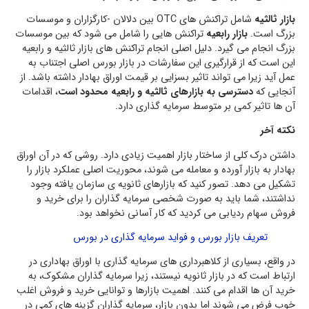
بازار ثالثیه
شامل تراکنش های OTC بین دلالان -کارگزاران و موسسات
بزرگ است.
بازار رابعیه
تراکنش هایی را شامل می شود که بین موسسات
بزرگ انجام می گیرد. دلیل اصلی انجام تراکنش های بازار ثالثیه و رابعیه
این است که از قرارگیری این سفارشات در بازار بورس اصلی اجتناب به
عمل آید زیرا می تواند تاثیر بسزایی بر قیمت اوراق بهادار داشته باشد. از
آنجایی که
دسترسی به بازارهای ثالثیه و رابعیه محدود است
، اقدامات
آن ها تاثیر کمی بر متوسط سرمایه گذاری دارد.
نکته آخر
داشتن درک کلی از ساختار بازار اهمیت زیادی دارد. روشی که در آن اوراق
بهادار به بازار آورده و معامله می شوند، محوریت اصلی عملکرد بازار را
تشکیل می دهد. تصور کنید که بازارهای ثانویه ی سازمان یافته وجود
نداشتند، شما باید به صورت شخصی سرمایه گذاران را برای خرید و
فروش سهام ردیابی می کردید که کار آسانی نخواهد بود.
تعریف بازار بورس و فواید سرمایه گذاری در بورس
در واقع، بسیاری از کلاهبرداری های سرمایه گذاری با اوراق بهاداری در
ارتباط است که در بازار ثانویه نیستند، زیرا سرمایه گذاران مشکوک، به
خرید آن ها اقدام می کنند. اهمیت بازارها و توانایی خرید و فروش اغلب
خوب فرض می شوند اما بدون بازار، سرمایه گذاران گزینه های کمی در