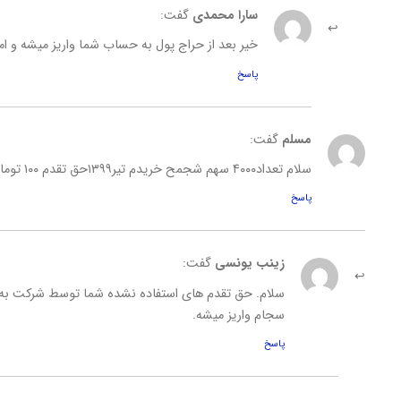
سارا محمدی
گفت:
خیر بعد از حراج پول به حساب شما واریز میشه و ا
پاسخ
مسلم
گفت:
سلام تعداد۴۰۰۰ سهم شجمح خریدم تیر۱۳۹۹حق تقدم ۱۰۰ تومان پرداخت نکردم وسهم رانفروختم حالا باید چکار کنم
پاسخ
زینب یونسی
گفت:
سلام. حق تقدم های استفاده نشده شما توسط شرکت به ف
سجام واریز میشه.
پاسخ