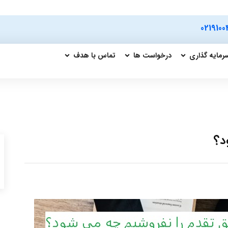
0219100
رمایه گذاری
درخواست ها
تماس با هدف
د؟