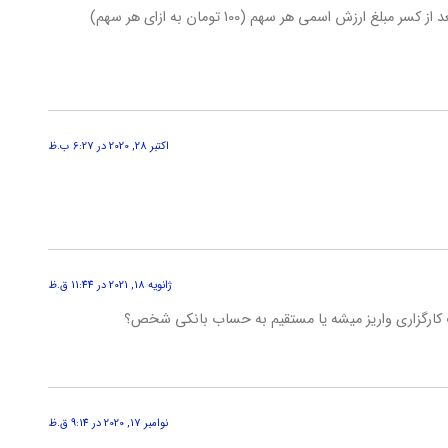
اگر سهام حق تقدم را نفروشیم شرکت اقدام به فروش کرده و بعد از کسر مبلغ ارزش اسمی هر سهم (100 تومان به ازای هر سهم)
اکتبر 28, 2020 در 6:27 ب.ظ
ژانویه 18, 2021 در 11:44 ق.ظ
کارگزاری واریز میشه یا مستقیم به حساب بانکی شخص؟
نوامبر 17, 2020 در 9:14 ق.ظ