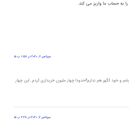
را به حساب ما واریز می کند.
سپتامبر 7, 2020 در 1:58 ب.ظ
شم و خود کگهر هم ندارم!!حدودا چهار ملیون خریداری کردم…این چهار
سپتامبر 7, 2020 در 2:28 ب.ظ