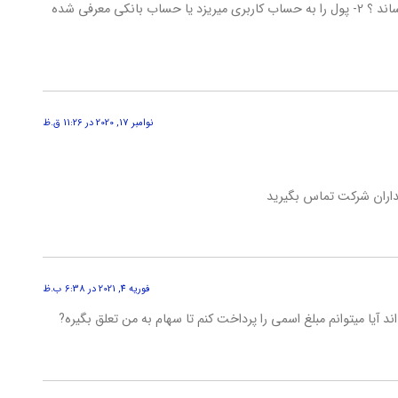
سلام. 2 سوال پیش میاد: 1- با چه قیمتی به فروش می رساند ؟ 2- پول را به حساب کاربری میریزد یا حساب بانکی معرفی شده
نوامبر 17, 2020 در 11:26 ق.ظ
فوریه 4, 2021 در 6:38 ب.ظ
د آیا میتوانم مبلغ اسمی را پرداخت کنم تا سهام به من تعلق بگیره?