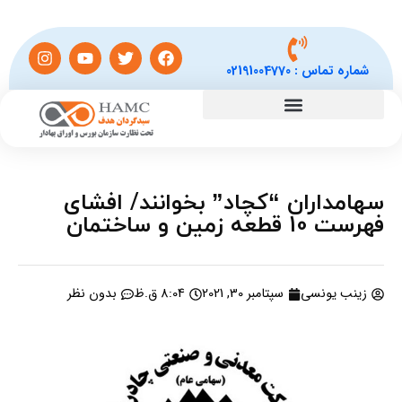
شماره تماس :
02191004770
سهامداران “کچاد” بخوانند/ افشای
فهرست 10 قطعه زمین و ساختمان
زینب یونسی
سپتامبر 30, 2021
8:04 ق.ظ
بدون نظر