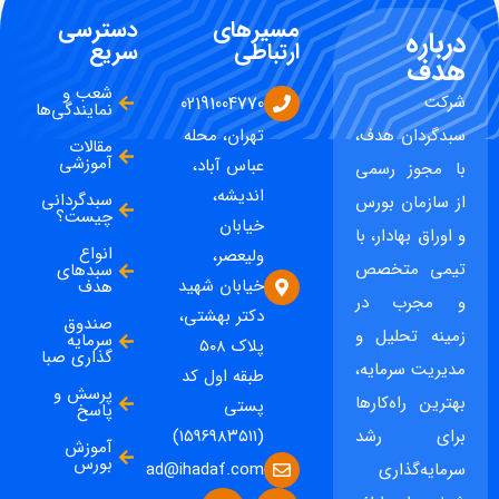
مسیرهای
دسترسی
درباره
ارتباطی
سریع
هدف
شعب و
شرکت
02191004770
نمایندگی‌ها
سبدگردان هدف،
تهران، محله
مقالات
آموزشی
عباس آباد،
با مجوز رسمی
اندیشه،
سبدگردانی
از سازمان بورس
چیست؟
خیابان
و اوراق بهادار، با
انواع
ولیعصر،
تیمی متخصص
سبدهای
خیابان شهید
هدف
و مجرب در
دکتر بهشتی،
صندوق
زمینه تحلیل و
سرمایه
پلاک ۵۰۸
گذاری صبا
مدیریت سرمایه،
طبقه اول کد
پرسش و
بهترین راه‌کارها
پستی
پاسخ
برای رشد
(۱۵۹۶۹۸۳۵۱۱)
آموزش
بورس
ad@ihadaf.com
سرمایه‌گذاری