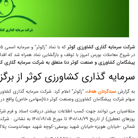
شرکت سرمايه گذاري کشاورزي کوثر
در شروع معاملات بورس امروز با توقف و بازگشایی نماد همراه شد که اقدا
پیشگامان کشاورزی و صنعت کوثر دنا متعلق به شرکت سرمایه گذاری کشا
سرمايه گذاري کشاورزي کوثر از برگزا
به گزارش
سبدگردان هدف
سهام شرکت پیشگامان کشاورزی وصنعت کوثر دنا(سهامی خاص) واقع در ی
روزهای تعطیل) از تاریخ 8/29
شمالی -خیابان هویزه-خیابان شهید یوسفی-کوچه شهید مهماندوست پلاک 26 مراجعه نماین