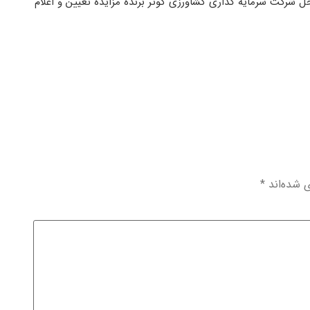
هادی در تاریخ 1401/09/13 راس ساعت 16 صبح در محل شرکت سرمایه گذاری کشاورزی کوثر برنده مزایده تعیین و اعلام
ی شده‌اند
*