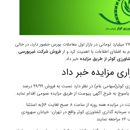
که با نماد “زکوثر” و سرمایه اسمی 275 میلیارد تومانی در بازار اول معاملات بورس حضور دارد، در حالی
م به افشای اطلاعات با اهمیت کرد و از
فروش شرکت غیربورسی
ورزی کوثر از طریق مزایده
خبر داد.
ري مزايده خبر داد
، “زکوثر” اعلام کرد: شرکت سرمایه گذاری کشاورزی کوثر(سهامی عام) در نظر دارد نسبت به فروش 99/99 درصد
اسوج به شرح آگهی پیوست از طریق مزایده عمومی اقدام نماید.
متقاضیان می توانند جهت کسب اطلاعات بیشتر, دریافت اسناد و فرم شرکت در مزایده همه روزه از ساعت 8 صبح لغایت 16(به استثنا
1401/0 تا مورخ 1401/09/05 به نشانی : شرکت سرمایه گذاری کشاورزی کوثر واقع در تهران- خیابان سهرودی
د.