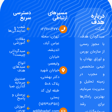
مسیرهای
دسترسی
درباره
ارتباطی
سریع
هدف
شعب و
شرکت
02191004770
نمایندگی‌ها
سبدگردان هدف،
تهران، محله
مقالات
آموزشی
عباس آباد،
با مجوز رسمی
اندیشه،
سبدگردانی
از سازمان بورس
چیست؟
خیابان
و اوراق بهادار، با
انواع
ولیعصر،
تیمی متخصص
سبدهای
خیابان شهید
هدف
و مجرب در
دکتر بهشتی،
صندوق
زمینه تحلیل و
سرمایه
پلاک ۵۰۸
گذاری صبا
مدیریت سرمایه،
طبقه اول کد
پرسش و
بهترین راه‌کارها
پستی
پاسخ
برای رشد
(۱۵۹۶۹۸۳۵۱۱)
آموزش
بورس
ad@ihadaf.com
سرمایه‌گذاری