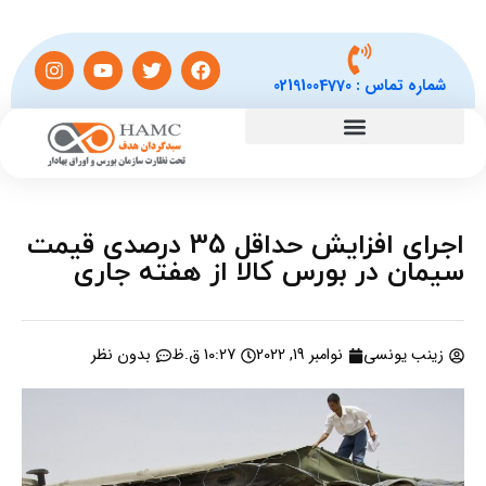
شماره تماس :
02191004770
اجرای افزایش حداقل 35 درصدی قیمت
سیمان در بورس کالا از هفته جاری
زینب یونسی
نوامبر 19, 2022
10:27 ق.ظ
بدون نظر