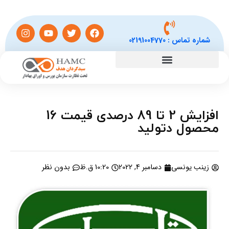
شماره تماس :
02191004770
افزایش 2 تا 89 درصدی قیمت 16
محصول دتولید
زینب یونسی
دسامبر 4, 2022
10:20 ق.ظ
بدون نظر