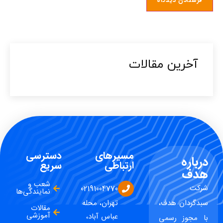
آخرین مقالات​
مسیرهای
دسترسی
درباره
ارتباطی
سریع
هدف
شعب و
شرکت
02191004770
نمایندگی‌ها
سبدگردان هدف،
تهران، محله
مقالات
آموزشی
عباس آباد،
با مجوز رسمی