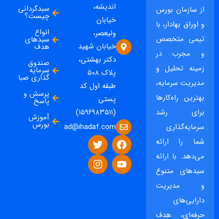
اندیشه،
سبدگردانی
از سازمان بورس
چیست؟
خیابان
و اوراق بهادار، با
انواع
ولیعصر،
تیمی متخصص
سبدهای
خیابان شهید
هدف
و مجرب در
دکتر بهشتی،
صندوق
زمینه تحلیل و
سرمایه
پلاک ۵۰۸
گذاری صبا
مدیریت سرمایه،
طبقه اول کد
پرسش و
بهترین راه‌کارها
پستی
پاسخ
برای رشد
(۱۵۹۶۹۸۳۵۱۱)
آموزش
بورس
ad@ihadaf.com
سرمایه‌گذاری
شما را ارائه
می‌دهد. با ارائه
سبدهای متنوع
و مدیریت
دارایی‌های
حرفه‌ای، هدف