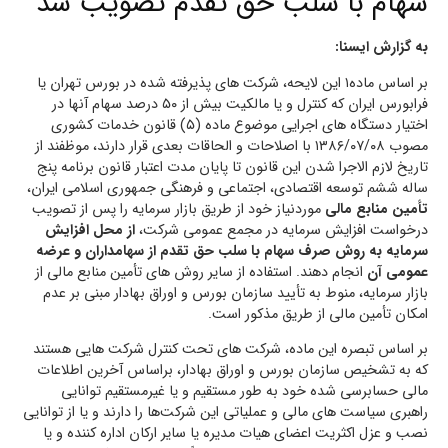
سهام با سلب حق تقدم تصویب شد
به گزارش ایسنا:
بر اساس ماده۱ این لایحه، شرکت های پذیرفته‏ شده در بورس تهران یا
فرابورس ایران که کنترل و یا مالکیت بیش از ۵۰ درصد سهام آنها در
اختیار دستگاه‏ های اجرایی موضوع ماده (۵) قانون خدمات کشوری
مصوب ۱۳۸۶/۰۷/۰۸ با اصلاحات و الحاقات بعدی قرار دارند، موظفند از
تاریخ لازم‏ الاجرا شدن این قانون تا پایان مدت اعتبار قانون برنامه پنج
ساله ششم توسعه اقتصادی، اجتماعی و فرهنگی جمهوری اسلامی ایران،
تأمین منابع مالی
موردنیاز خود از طریق بازار سرمایه را پس از تصویب
درخواست افزایش سرمایه در مجمع عمومی شرکت،
از محل افزایش
سرمایه به روش صرف سهام با سلب حق تقدم از سهامداران و عرضه
عمومی آن
انجام دهند. استفاده از سایر روش های تأمین منابع مالی از
بازار سرمایه، منوط به تأیید سازمان بورس و اوراق بهادار مبنی بر عدم
امکان تأمین مالی از طریق مذکور است.
بر اساس تبصره این ماده، شرکت های تحت کنترل شرکت‏ هایی هستند
که به تشخیص سازمان بورس و اوراق بهادار، براساس آخرین اطلاعات
مالی حسابرسی شده خود به طور مستقیم و یا غیرمستقیم توانایی
راهبری سیاست های مالی و عملیاتی این شرکت‌ها را دارند و یا از توانایی
نصب و عزل اکثریت اعضای هیات مدیره یا سایر ارکان اداره کننده و یا