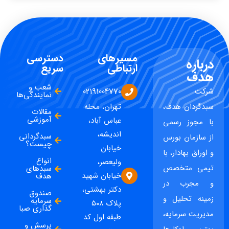
مسیرهای
دسترسی
درباره
ارتباطی
سریع
هدف
شعب و
شرکت
02191004770
نمایندگی‌ها
سبدگردان هدف،
تهران، محله
مقالات
آموزشی
عباس آباد،
با مجوز رسمی
اندیشه،
سبدگردانی
از سازمان بورس
چیست؟
خیابان
و اوراق بهادار، با
انواع
ولیعصر،
تیمی متخصص
سبدهای
خیابان شهید
هدف
و مجرب در
دکتر بهشتی،
صندوق
زمینه تحلیل و
سرمایه
پلاک ۵۰۸
گذاری صبا
مدیریت سرمایه،
طبقه اول کد
پرسش و