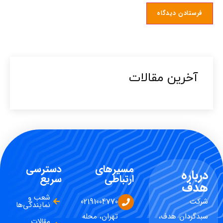
آخرین مقالات​
مسیرهای
دسترسی
درباره
ارتباطی
سریع
هدف
شعب و
شرکت
02191004770
نمایندگی‌ها
سبدگردان هدف،
تهران، محله
مقالات