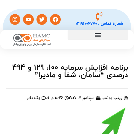
شماره تماس :
02191004770
برنامه افزایش سرمایه 100، 129 و 494
درصدی “سامان، شفا و مادیرا”
زینب یونسی
سپتامبر 7, 2020
10:26 ق.ظ
یک نظر