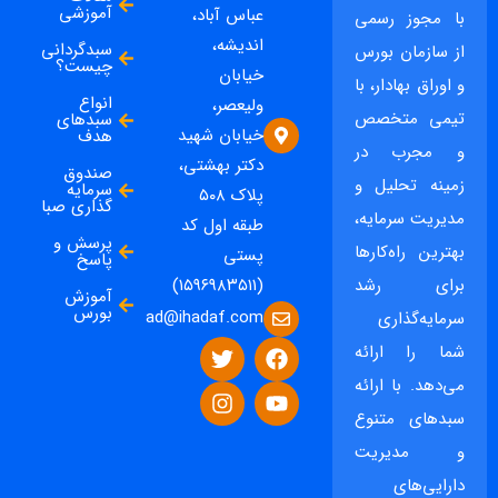
آموزشی
عباس آباد،
با مجوز رسمی
اندیشه،
سبدگردانی
از سازمان بورس
چیست؟
خیابان
و اوراق بهادار، با
انواع
ولیعصر،
تیمی متخصص
سبدهای
خیابان شهید
هدف
و مجرب در
دکتر بهشتی،
صندوق
زمینه تحلیل و
سرمایه
پلاک ۵۰۸
گذاری صبا
مدیریت سرمایه،
طبقه اول کد
پرسش و
بهترین راه‌کارها
پستی
پاسخ
برای رشد
(۱۵۹۶۹۸۳۵۱۱)
آموزش
بورس
ad@ihadaf.com
سرمایه‌گذاری
شما را ارائه
می‌دهد. با ارائه
سبدهای متنوع
و مدیریت
دارایی‌های