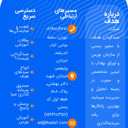
مسیرهای
دسترسی
درباره
ارتباطی
سریع
هدف
شعب و
شرکت
02191004770
نمایندگی‌ها
سبدگردان هدف،
تهران، محله
مقالات
آموزشی
عباس آباد،
با مجوز رسمی
اندیشه،
سبدگردانی
از سازمان بورس
چیست؟
خیابان
و اوراق بهادار، با
انواع
ولیعصر،
تیمی متخصص
سبدهای
خیابان شهید
هدف
و مجرب در
دکتر بهشتی،
صندوق
زمینه تحلیل و
سرمایه
پلاک ۵۰۸
گذاری صبا
مدیریت سرمایه،
طبقه اول کد
پرسش و
بهترین راه‌کارها
پستی
پاسخ
برای رشد
(۱۵۹۶۹۸۳۵۱۱)
آموزش
بورس
ad@ihadaf.com
سرمایه‌گذاری