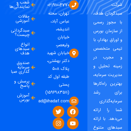
شعب و
شرکت
02191004770
نمایندگی‌ها
سبدگردان هدف،
تهران، محله
مقالات
آموزشی
عباس آباد،
با مجوز رسمی
اندیشه،
سبدگردانی
از سازمان بورس
چیست؟
خیابان
و اوراق بهادار، با
انواع
ولیعصر،
تیمی متخصص
سبدهای
خیابان شهید
هدف
و مجرب در
دکتر بهشتی،
صندوق
زمینه تحلیل و
سرمایه
پلاک ۵۰۸
گذاری صبا
مدیریت سرمایه،
طبقه اول کد
پرسش و
بهترین راه‌کارها
پستی
پاسخ
برای رشد
(۱۵۹۶۹۸۳۵۱۱)
آموزش
بورس
ad@ihadaf.com
سرمایه‌گذاری
شما را ارائه
می‌دهد. با ارائه
سبدهای متنوع