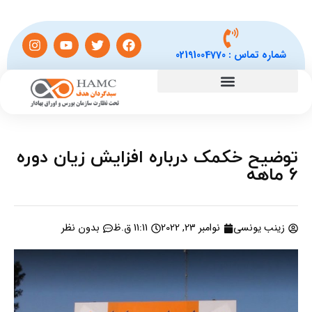
شماره تماس :
02191004770
توضیح خکمک درباره افزایش زیان دوره
6 ماهه
زینب یونسی
نوامبر 23, 2022
11:11 ق.ظ
بدون نظر