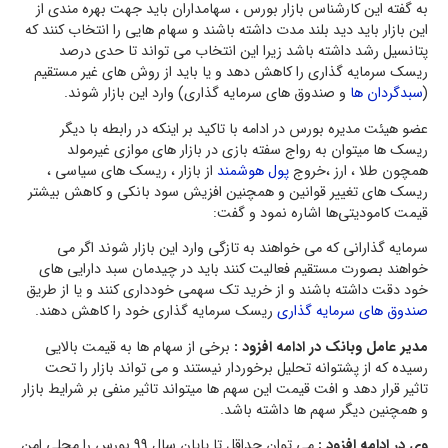
به گفته این کارشناس بازار بورس ، سهامداران باید جهت بهره مندی از
این بازار باید دید بلند مدت داشته باشند و سهام هایی را انتخاب کنند که
پتانسیل رشد داشته باشد زیرا این انتخاب می تواند تا حدی درصد
ریسک سرمایه گذاری را کاهش دهد و یا باید از روش های غیر مستقیم
(
سبدگردان ها
و صندوق های سرمایه گذاری) وارد این بازار شوند.
عضو هیئت مدیره بورس در ادامه با تاکید بر اینکه در رابطه با دیگر
ریسک ها میتوان به رواج سفته بازی در بازار های موازی غیرمولد
همچون طلا ، ارز ،خروج
پول هوشمند
از بازار ، ریسک های سیاسی ،
ریسک های تغییر قوانین و همچنین افزیش سود بانکی و کاهش بیشتر
قیمت کامودیتی‌ها اشاره نمود و گفت:
سرمایه گذارانی که می خواهند به تازگی وارد این بازار شوند اگر می
خواهند بصورت مستقیم فعالیت کنند باید در چیدمان سبد دارایی های
خود دقت داشته باشند و از خرید تک سهمی خودداری کنند و یا از طریق
صندوق های سرمایه گذاری
ریسک سرمایه گذاری خود را کاهش دهند.
مدیر عامل وبانک در ادامه افزود :
برخی از سهام ها به قیمت بالایی
رسیده که از پشتوانه تحلیل برخوردار نیستند و می تواند بازار را تحت
تاثیر قرار دهد و افت قیمت این سهم ها میتواند تاثیر منفی بر شرایط بازار
و همچنین دیگر سهم ها داشته باشد.
وی در ادامه افزود :
می توان حداقل تا پایان سال 99 بورس را محلی امن