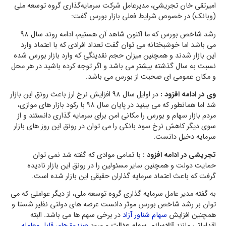
امیرتقی خان تجریشی، مدیرعامل شرکت سرمایه‌گذاری گروه توسعه ملی
(وبانک) در خصوص شرایط فعلی بازار بورس گفت:
رشد شاخص بورس که ما اکنون شاهد آن هستیم، ادامه روند سال 98
می باشد اما خوشبختانه می توان گفت تعداد افرادی که با اعتماد وارد
این بازار شدند و همچنین میزان حجم نقدینگی که وارد بازار بورس شده
نسبت به سال گذشته بیشتر می باشد و اگر توجه کرده باشید در هر محل
و مکان عمومی ای صحبت از بورس می باشد.
وی در ادامه افزود :
در اوایل سال 98 افزایش نرخ ارز باعث رونق این بازار
شد اما همانطور که می بینید در پایان سال 98 با رکود بازار های موازی،
مردم بازار سهام و بورس را مکانی امن برای سرمایه گذاری دانستند و از
سوی دیگر کاهش نرخ سود بانکی را می توان در رونق این روز های بازار
سرمایه دخیل دانست.
تجریشی در ادامه افزود :
با تمامی موادی که گفته شد نمی توان
حمایت دولت و همچنین سایر مسئولین را در رونق این بازار نادیده
گرفت که باعث اعتماد سرمایه گذاران حقیقی این بازار شده است.
به گفته مدیر عامل سرمایه گذاری گروه توسعه ملی، از دیگر عواملی که می
توان بر رشد شاخص بورس موثر دانست عرضه های دولتی نظیر شستا و
همچنین افزایش
سهام شناور آزاد
در برخی سهم ها می باشد. البته
اقداماتی مانند
آزادسازی سهام عدالت
و ورود
صندوق‌های قابل معامله