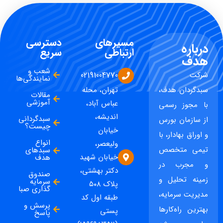
مسیرهای
دسترسی
درباره
ارتباطی
سریع
هدف
شعب و
شرکت
02191004770
نمایندگی‌ها
سبدگردان هدف،
تهران، محله
مقالات
آموزشی
عباس آباد،
با مجوز رسمی
اندیشه،
سبدگردانی
از سازمان بورس
چیست؟
خیابان
و اوراق بهادار، با
انواع
ولیعصر،
تیمی متخصص
سبدهای
خیابان شهید
هدف
و مجرب در
دکتر بهشتی،
صندوق
زمینه تحلیل و
سرمایه
پلاک ۵۰۸
گذاری صبا
مدیریت سرمایه،
طبقه اول کد
پرسش و
بهترین راه‌کارها
پستی
پاسخ