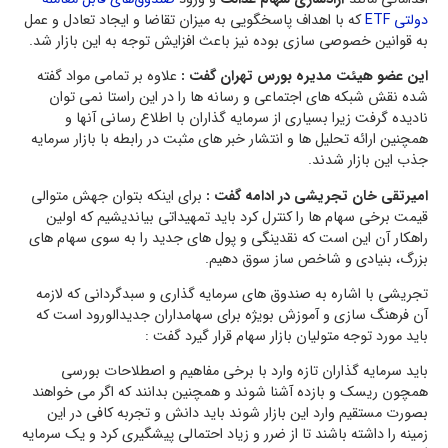
دولتی ETF
که با اهداف پاسخگویی به میزان تقاضا و ایجاد تعادل و عمل
به قوانین خصوصی سازی بوده نیز باعث افزایش توجه به این بازار شد.
این عضو هیئت مدیره بورس تهران گفت :
علاوه بر تمامی مواد گفته
شده نقش شبکه های اجتماعی و رسانه ها را در این راستا نمی توان
نادیده گرفت زیرا بسیاری از سرمایه گذاران با اطلاع رسانی آنها و
همچنین ارائه تحلیل ها و انتشار خبر های مثبت در رابطه با بازار سرمایه
جذب این بازار شدند.
امیرتقی خان تجریشی در ادامه گفت :
برای اینکه بتوان جهش متوالی
قیمت برخی سهام ها را کنترل کرد باید تمهیداتی بیاندیشیم که اولین
راهکار آن این است که نقدینگی و پول های جدید را به سوی سهام های
بزرگ، بنیادی و شاخص ساز سوق دهیم.
تجریشی با اشاره به صندوق های سرمایه گذاری و سبدگردانی که لازمه
آن فرهنگ سازی و آموزش بویژه برای سهامداران جدیدالورود است که
باید مورد توجه متولیان بازار سهام قرار گیرد گفت :
باید سرمایه گذاران تازه وارد با برخی مفاهیم و اصطلاحات بورسی
همچون ریسک و بازده آشنا شوند و همچنین بدانند که اگر می خواهند
بصورت مستقیم وارد این بازار شوند باید دانش و تجربه کافی در این
زمینه را داشته باشند تا از ضرر و زیاد احتمالی پیشگیری کرد و یک سرمایه