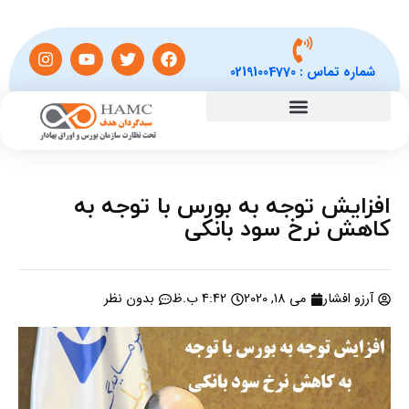
شماره تماس :
02191004770
افزایش توجه به بورس با توجه به
کاهش نرخ سود بانکی
آرزو افشار
می 18, 2020
4:42 ب.ظ
بدون نظر