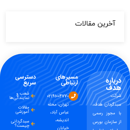
آخرین مقالات​
مسیرهای
دسترسی
درباره
ارتباطی
سریع
هدف
شعب و
شرکت
02191004770
نمایندگی‌ها
سبدگردان هدف،
تهران، محله
مقالات
آموزشی
عباس آباد،
با مجوز رسمی
اندیشه،
سبدگردانی
از سازمان بورس
چیست؟
خیابان