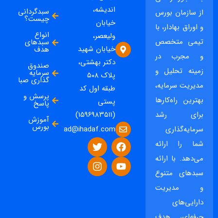
اندیشه،
سبدگردانی
از سازمان بورس
چیست؟
خیابان
و اوراق بهادار، با
انواع
ولیعصر،
تیمی متخصص
سبدهای
خیابان شهید
هدف
و مجرب در
دکتر بهشتی،
صندوق
زمینه تحلیل و
سرمایه
پلاک ۵۰۸
گذاری صبا
مدیریت سرمایه،
طبقه اول کد
پرسش و
بهترین راه‌کارها
پستی
پاسخ
برای رشد
(۱۵۹۶۹۸۳۵۱۱)
آموزش
بورس
ad@ihadaf.com
سرمایه‌گذاری
شما را ارائه
می‌دهد. با ارائه
سبدهای متنوع
و مدیریت
دارایی‌های
حرفه‌ای، هدف