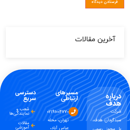
آخرین مقالات​
مسیرهای
دسترسی
درباره
ارتباطی
سریع
هدف
شعب و
شرکت
02191004770
نمایندگی‌ها
سبدگردان هدف،
تهران، محله
مقالات
آموزشی
عباس آباد،
با مجوز رسمی