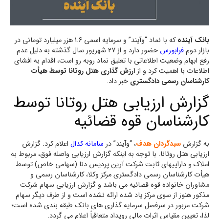
بانک آینده
که با نماد “وآیند” و سرمایه اسمی 1.6 هزر میلیارد تومانی در
بازار دوم
فرابورس
حضور دارد و از 27 شهریور سال گذشته به دلیل عدم
رفع ابهام وضعیت اطلاعاتی با تعلیق نماد روبه رو است، اقدام به افشای
اطلاعات با اهمیت کرد و از
ارزش گذاری هتل روتانا توسط هیأت
کارشناسان رسمی دادگستری
خبر داد.
گزارش ارزیابی هتل روتانا توسط
کارشناسان قوه قضائیه
به گزارش
سبدگردان هدف
، “وآیند” در
سامانه کدال
اعلام کرد: گزارش
ارزیابی هتل روتانا. با توجه به اینکه گزارش ارزیابی واصله فوق، مربوط به
املاک و داراییهای ثابت شرکت آرین پردیس دنا (سهامی خاص) توسط
هیأت کارشناسان رسمی دادگستری مرکز وکلا، کارشناسان رسمی و
مشاوران خانواده قوه قضائیه می باشد و گزارش ارزیابی سهام شرکت
مذکور هنوز از سوی مرکز یاد شده ارائه نشده است و از طرف دیگر سهام
شرکت مزبور در سرفصل سرمایه گذاری های بانک طبقه بندی شده است؛
لذا، تعیین مقیاس اثرات مالی رویداد متعاقباً اعلام می گردد.