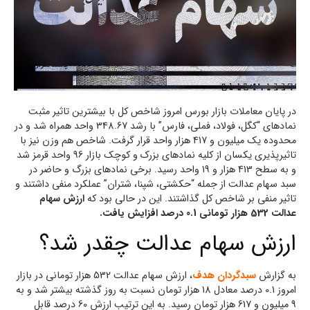
در پایان معاملات بازار بورس امروز شاخص کل با بیشترین تاثیر مثبت
نمادهای “کگل، فولاد، فملی، فارس” با رشد 348.67 واحد همراه شد و در
محدوده یک میلیون و 417 هزار واحد قرار گرفت. شاخص هم وزن نیز با
تاثیرپذیری یکسان از کلیه نمادهای بزرک و کوچک بازار 96 واحد قرمز شد
و به سطح 413 هزار و 19 واحد رسید. برخی نمادهای بزرگ و حاضر در
سبد سهام عدالت از جمله “حکشتی، شپنا، شتران” عملکرد منفی داشتند و
تاثیر منفی بر شاخص کل گذاشتند. این در حالی بود که
ارزش سهام
عدالت 532 هزار تومانی 0.1 درصد افزایش یافت.
ارزش سهام عدالت چقدر شد؟
به گزارش
سبدگردان هدف
، ارزش سهام عدالت 532 هزار تومانی در بازار
امروز 0.1 درصد معادل 18 هزار تومان نسبت به روز گذشته بیشتر شد و به
9 میلیون و 617 هزار تومان رسید. به این ترتیب ارزش 60 درصد قابل