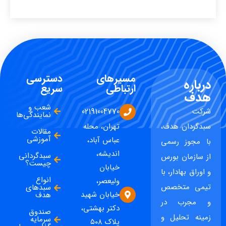
مسیرهای
دسترسی
درباره
ارتباطی
سریع
هدف
شعب و
شرکت
02191004770
نمایندگی‌ها
سبدگردان هدف،
تهران، محله
مقالات
آموزشی
عباس آباد،
با مجوز رسمی
اندیشه،
سبدگردانی
از سازمان بورس
چیست؟
خیابان
و اوراق بهادار، با
انواع
ولیعصر،
تیمی متخصص
سبدهای
خیابان شهید
هدف
و مجرب در
دکتر بهشتی،
صندوق
زمینه تحلیل و
سرمایه
پلاک ۵۰۸