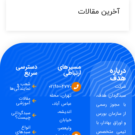
آخرین مقالات​
مسیرهای
دسترسی
درباره
ارتباطی
سریع
هدف
شعب و
شرکت
02191004770
نمایندگی‌ها
سبدگردان هدف،
تهران، محله
مقالات
آموزشی
عباس آباد،
با مجوز رسمی
اندیشه،
سبدگردانی
از سازمان بورس
چیست؟
خیابان
و اوراق بهادار، با
انواع
ولیعصر،
تیمی متخصص
سبدهای