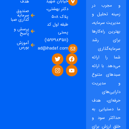
خیابان شهید
هدف
و مجرب در
دکتر بهشتی،
صندوق
زمینه تحلیل و
سرمایه
پلاک ۵۰۸
گذاری صبا
مدیریت سرمایه،
طبقه اول کد
پرسش و
بهترین راه‌کارها
پستی
پاسخ
برای رشد
(۱۵۹۶۹۸۳۵۱۱)
آموزش
بورس
ad@ihadaf.com
سرمایه‌گذاری
شما را ارائه
می‌دهد. با ارائه
سبدهای متنوع
و مدیریت
دارایی‌های
حرفه‌ای، هدف
ما دستیابی به
حداکثر سود و
خلق ارزش برای