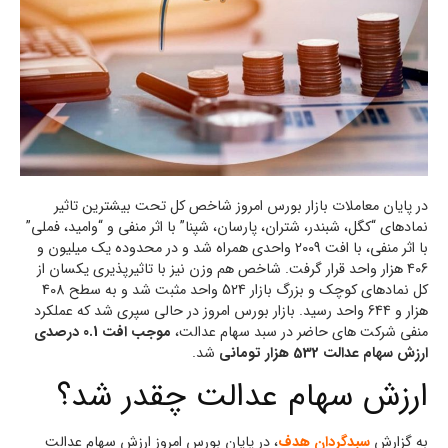
در پایان معاملات بازار بورس امروز شاخص کل تحت بیشترین تاثیر
نمادهای “کگل، شبندر، شتران، پارسان، شپنا” با اثر منفی و “وامید، فملی”
با اثر منفی، با افت 2009 واحدی همراه شد و در محدوده یک میلیون و
406 هزار واحد قرار گرفت. شاخص هم وزن نیز با تاثیرپذیری یکسان از
کل نمادهای کوچک و بزرگ بازار 524 واحد مثبت شد و به سطح 408
هزار و 644 واحد رسید. بازار بورس امروز در حالی سپری شد که عملکرد
منفی شرکت های حاضر در سبد سهام عدالت،
موجب افت 0.1 درصدی
ارزش سهام عدالت 532 هزار تومانی
شد.
ارزش سهام عدالت چقدر شد؟
به گزارش
سبدگردان هدف
، در پایان بورس امروز ارزش سهام عدالت