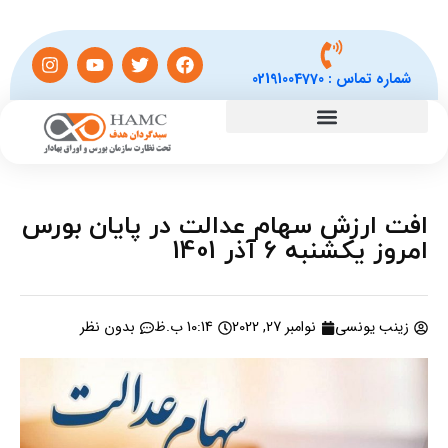
شماره تماس :
02191004770
افت ارزش سهام عدالت در پایان بورس
امروز یکشنبه 6 آذر 1401
زینب یونسی
نوامبر 27, 2022
10:14 ب.ظ
بدون نظر