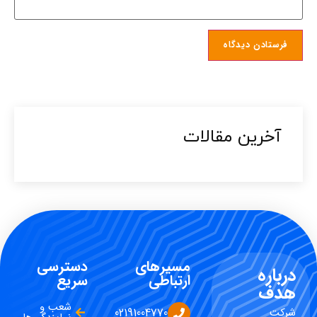
آخرین مقالات​
مسیرهای
دسترسی
درباره
ارتباطی
سریع
هدف
شعب و
شرکت
02191004770