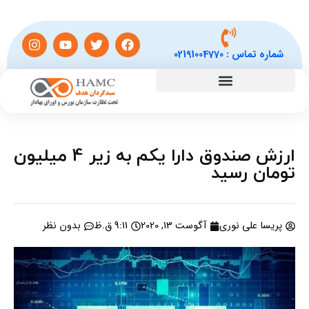
شماره تماس :
02191004770
ارزش صندوق دارا یکم به زیر 4 میلیون
تومان رسید
پریسا علی نوری
آگوست 13, 2020
9:11 ق.ظ
بدون نظر