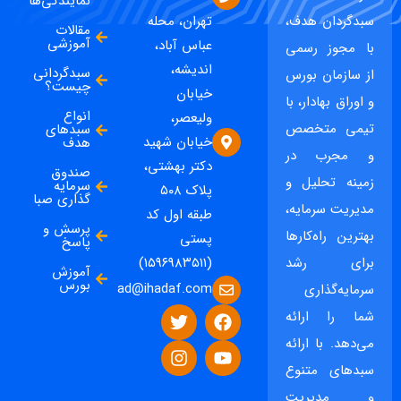
نمایندگی‌ها
سبدگردان هدف،
تهران، محله
مقالات
آموزشی
عباس آباد،
با مجوز رسمی
اندیشه،
سبدگردانی
از سازمان بورس
چیست؟
خیابان
و اوراق بهادار، با
انواع
ولیعصر،
تیمی متخصص
سبدهای
خیابان شهید
هدف
و مجرب در
دکتر بهشتی،
صندوق
زمینه تحلیل و
سرمایه
پلاک ۵۰۸
گذاری صبا
مدیریت سرمایه،
طبقه اول کد
پرسش و
بهترین راه‌کارها
پستی
پاسخ
برای رشد
(۱۵۹۶۹۸۳۵۱۱)
آموزش
بورس
ad@ihadaf.com
سرمایه‌گذاری
شما را ارائه
می‌دهد. با ارائه
سبدهای متنوع
و مدیریت