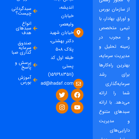
اندیشه،
سبدگردانی
از سازمان بورس
چیست؟
خیابان
و اوراق بهادار، با
انواع
ولیعصر،
تیمی متخصص
سبدهای
خیابان شهید
هدف
و مجرب در
دکتر بهشتی،
صندوق
زمینه تحلیل و
سرمایه
پلاک ۵۰۸
گذاری صبا
مدیریت سرمایه،
طبقه اول کد
پرسش و
بهترین راه‌کارها
پستی
پاسخ
برای رشد
(۱۵۹۶۹۸۳۵۱۱)
آموزش
بورس
ad@ihadaf.com
سرمایه‌گذاری
شما را ارائه
می‌دهد. با ارائه
سبدهای متنوع
و مدیریت
دارایی‌های