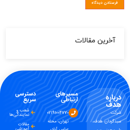
آخرین مقالات​
مسیرهای
دسترسی
درباره
ارتباطی
سریع
هدف
شعب و
شرکت
02191004770
نمایندگی‌ها
سبدگردان هدف،
تهران، محله
مقالات
آموزشی
عباس آباد،
با مجوز رسمی