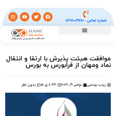
شماره تماس :
02191004770
موافقت هیئت پذیرش با ارتقا و انتقال
نماد ومهان از فرابورس به بورس
زینب یونسی
نوامبر 19, 2022
8:43 ق.ظ
بدون نظر