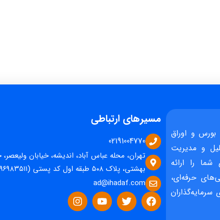
مسیرهای ارتباطی
بورس و اوراق
02191004770
یل و مدیریت
تهران، محله عباس آباد، اندیشه، خیابان ولیعصر، 
 شما را ارائه
بهشتی، پلاک ۵۰۸ طبقه اول کد پستی (۱۵۹۶۹۸۳۵۱۱)
‌های حرفه‌ای،
ad@ihadaf.com
سرمایه‌گذاران