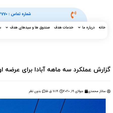
شماره تماس :
4770
خانه
درباره ما
خدمات هدف
صندوق ها و سبدهای هدف
س
گزارش عملکرد سه ماهه آبادا برای عرضه 
ساناز محمدی
جولای 19, 2020
11:19 ق.ظ
بدون نظر