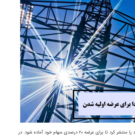
شرکت نیروی برق آبادان (آبادا) گزارش عملکرد سه ماه اول سال جاری خود را منتشر کرد تا برای عرضه 20 درصدی سهام خود آماده شود. در