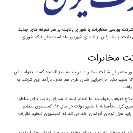
شرکت بورسی مخابرات با شورای رقابت بر سر تعرفه های جدید
ثابت از مشترکان از ابتدای شهریور ماه است حال آنکه شورای
کت مخابرات
ر مشتریان شرکت مخابرات در برنامه میز اقتصاد گفت: تعرفه تلفن
ثابت “اخابر” آخرین بار سال 82 در شورای اقتصاد وقت تصویب شد و تا 92 تغییر نکرد. با اجرایی شدن طرح هم کدی، درآمد این شرکت به
یافت.
صلاح تعرفه درخواست اما انجام نشد تا شورای رقابت برای مناطق
غیرهم‌کد تعرفه‌ قدیم و مناطق هم‌کد شده تعرفه 58 ریال به هر پالس را تعیین کرد. متأسفانه با تغییر دولت در سال 92، کمیسیون تنظیم
 باید هزار تومان آبونمان اخذ می‌شد که کمیسیون تنظیم مقررات
شرکت مخابرات تعیین شد که ساختار تعرفه بر مبنای دقیقه و دو هزار تومان حق آبونمان