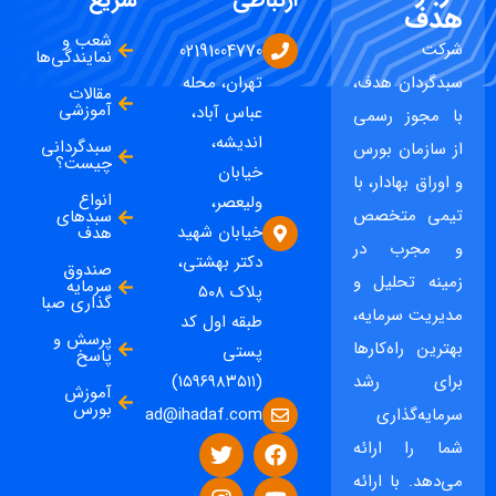
هدف
شعب و
شرکت
02191004770
نمایندگی‌ها
سبدگردان هدف،
تهران، محله
مقالات
آموزشی
عباس آباد،
با مجوز رسمی
اندیشه،
سبدگردانی
از سازمان بورس
چیست؟
خیابان
و اوراق بهادار، با
انواع
ولیعصر،
تیمی متخصص
سبدهای
خیابان شهید
هدف
و مجرب در
دکتر بهشتی،
صندوق
زمینه تحلیل و
سرمایه
پلاک ۵۰۸
گذاری صبا
مدیریت سرمایه،
طبقه اول کد
پرسش و
بهترین راه‌کارها
پستی
پاسخ
برای رشد
(۱۵۹۶۹۸۳۵۱۱)
آموزش
بورس
ad@ihadaf.com
سرمایه‌گذاری
شما را ارائه
می‌دهد. با ارائه