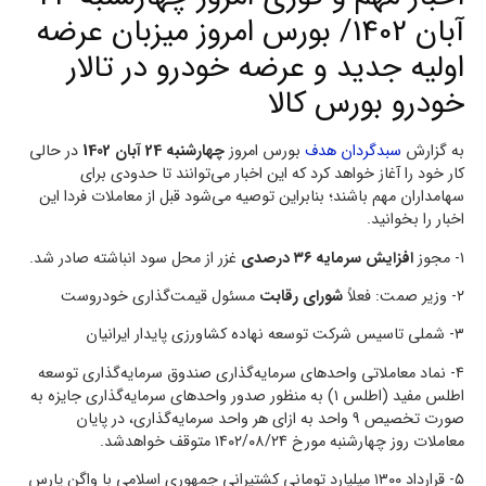
آبان 1402/ بورس امروز میزبان عرضه
اولیه جدید و عرضه خودرو در تالار
خودرو بورس کالا
به گزارش
سبدگردان هدف
بورس امروز
چهارشنبه 24 آبان 1402
در حالی
کار خود را آغاز خواهد کرد که این اخبار می‌توانند تا حدودی برای
سهامداران مهم باشند؛ بنابراین توصیه می‌شود قبل از معاملات فردا این
اخبار را بخوانید.
۱- مجوز
افزایش سرمایه ۳۶ درصدی
غزر از محل سود انباشته صادر شد.
۲- وزیر صمت: فعلاً
شورای رقابت
مسئول قیمت‌گذاری خودروست
۳- شملی تاسیس شرکت توسعه نهاده کشاورزی پایدار ایرانیان
۴- نماد معاملاتی واحد‌های سرمایه‌گذاری صندوق سرمایه‌گذاری توسعه
اطلس مفید (اطلس ۱) به منظور صدور واحد‌های سرمایه‌گذاری جایزه به
صورت تخصیص ۹ واحد به ازای هر واحد سرمایه‌گذاری، در پایان
معاملات روز چهارشنبه مورخ ۱۴۰۲/۰۸/۲۴ متوقف خواهدشد.
۵- قرارداد ۱۳۰۰ میلیارد تومانی کشتیرانی جمهوری اسلامی با واگن پارس