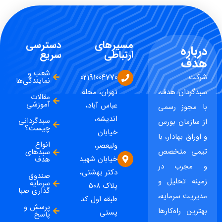
مسیرهای
دسترسی
درباره
ارتباطی
سریع
هدف
شعب و
شرکت
02191004770
نمایندگی‌ها
سبدگردان هدف،
تهران، محله
مقالات
آموزشی
عباس آباد،
با مجوز رسمی
اندیشه،
سبدگردانی
از سازمان بورس
چیست؟
خیابان
و اوراق بهادار، با
انواع
ولیعصر،
تیمی متخصص
سبدهای
خیابان شهید
هدف
و مجرب در
دکتر بهشتی،
صندوق
زمینه تحلیل و
سرمایه
پلاک ۵۰۸
گذاری صبا
مدیریت سرمایه،
طبقه اول کد
پرسش و
بهترین راه‌کارها
پستی
پاسخ