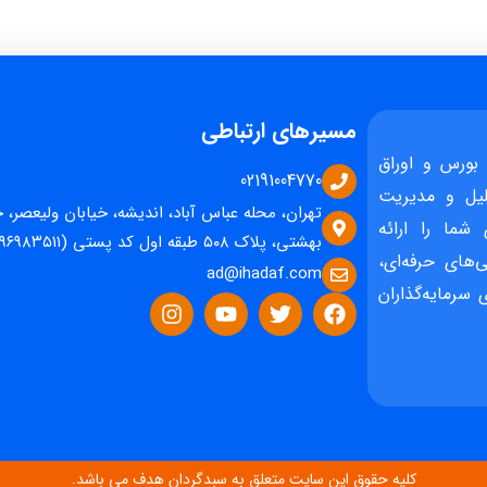
مسیرهای ارتباطی
بورس و اوراق
02191004770
یل و مدیریت
تهران، محله عباس آباد، اندیشه، خیابان ولیعصر، 
 شما را ارائه
بهشتی، پلاک ۵۰۸ طبقه اول کد پستی (۱۵۹۶۹۸۳۵۱۱)
‌های حرفه‌ای،
ad@ihadaf.com
سرمایه‌گذاران
کلیه حقوق این سایت متعلق به سبدگردان هدف می باشد.