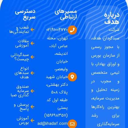
مسیرهای
دسترسی
درباره
ارتباطی
سریع
هدف
شعب و
شرکت
02191004770
نمایندگی‌ها
سبدگردان هدف،
تهران، محله
مقالات
آموزشی
عباس آباد،
با مجوز رسمی
اندیشه،
سبدگردانی
از سازمان بورس
چیست؟
خیابان
و اوراق بهادار، با
انواع
ولیعصر،
تیمی متخصص
سبدهای
خیابان شهید
هدف
و مجرب در
دکتر بهشتی،
صندوق
زمینه تحلیل و
سرمایه
پلاک ۵۰۸
گذاری صبا
مدیریت سرمایه،
طبقه اول کد
پرسش و
بهترین راه‌کارها
پستی
پاسخ
برای رشد
(۱۵۹۶۹۸۳۵۱۱)
آموزش
بورس
ad@ihadaf.com
سرمایه‌گذاری