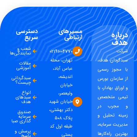
مسیرهای
دسترسی
درباره
ارتباطی
سریع
هدف
شعب و
شرکت
02191004770
نمایندگی‌ها
سبدگردان هدف،
تهران، محله
مقالات
آموزشی
عباس آباد،
با مجوز رسمی
اندیشه،
سبدگردانی
از سازمان بورس
چیست؟
خیابان
و اوراق بهادار، با
انواع
ولیعصر،
تیمی متخصص
سبدهای
خیابان شهید
هدف
و مجرب در
دکتر بهشتی،
صندوق
زمینه تحلیل و
سرمایه
پلاک ۵۰۸
گذاری صبا
مدیریت سرمایه،
طبقه اول کد
پرسش و
بهترین راه‌کارها
پستی
پاسخ