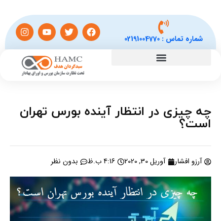
شماره تماس :
02191004770
چه چیزی در انتظار آینده بورس تهران
است؟
آرزو افشار
آوریل 30, 2020
4:16 ب.ظ
بدون نظر