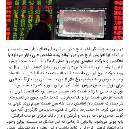
در پی رشد چشمگیر اخیر نرخ دلار، سوالی برای فعالان بازار سرمایه مبنی
بر اینکه
آیا افزایش نرخ دلار می تواند روند شاخص‌های بازار سرمایه را
معکوس و حرکت صعودی بورس را منفی کند؟
پیش آمده است. پیش
از این کارشناسان رشد شاخص‌های بورس را بدلیل کاهش ارزش ریال و
روند حرکت نرخ ارز می دانستند اما حالا معتقدند که افزایش تب اقتصاد
و به خصوص
رشد بیشتر نرخ دلار
از این به بعد، می تواند
زنگ خطری
برای نزول شاخص بورس
باشد، آنها بر این باورند که رشد شاخص
بورس تا جایی با رشد قیمت دلار همسو خواهد بود که اقتصاد ایران در
نتیجه افزایش قیمت ارز و طلا دچار تب شدید نشود چون در اینصورت
هر چقدر که قیمت دلار افزایش یابد، شاخص قیمت سهام روند نزولی به
خود می گیرد. اما حمیدرضا دانش کاظمی، مدیرعامل کارگزاری آتیه می
گوید: کسری بودجه دولت و گرفتن وام از بانک مرکزی موجب افزایش
پایه پولی می‌شود. بنابراین تا زمانی که این مشکل در سیستم پولی وجود
دارد انتظار کاهش نرخ ارز را نباید داشت و این یعنی ورود نقدینگی بیش