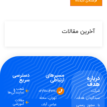
آخرین مقالات​
مسیرهای
دسترسی
درباره
ارتباطی
سریع
هدف
شعب و
شرکت
02191004770
نمایندگی‌ها
سبدگردان هدف،
تهران، محله
مقالات
آموزشی
عباس آباد،
با مجوز رسمی