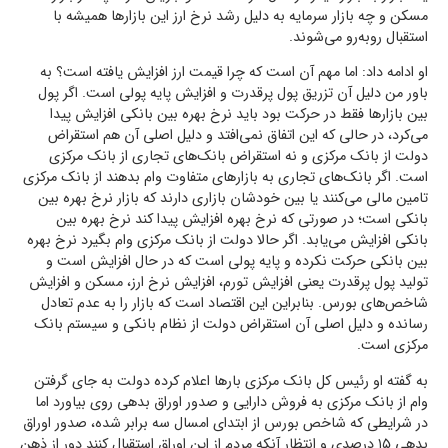
مسکن و چه بازار سرمایه به دلیل رشد نرخ ارز این بازارها همیشه با
استقبال روبه‌رو می‌شوند.
او ادامه داد: اما مهم آن است که چرا قیمت ارز افزایش یافته است؟ به
باور من دلیل آن تزریق پول پرقدرت و افزایش پایه پولی است. اگر پول
بین بازارها فقط در حرکت بود باید نرخ بهره بین بانکی افزایش پیدا
می‌کرد، در حالی که این اتفاق نمی‌افتد و دلیل اصلی آن هم استقراض
دولت از بانک مرکزی و نه استقراض بانک‌های تجاری از بانک مرکزی
است. اگر بانک‌های تجاری به بازارهای متفاوت وام بدهند از بانک مرکزی
تامین مالی می‌کنند یا بین خودشان بازاری دارند که بازار نرخ بهره بین
بانکی است؛ در صورتی که نرخ بهره افزایش پیدا کند نرخ بهره بین
بانکی افزایش می‌یابد. اگر حالا دولت از بانک مرکزی وام بگیرد نرخ بهره
بین بانکی حرکت نکرده و پایه پولی است که در حال افزایش است و
تولید پول پرقدرت یعنی افزایش تورم، افزایش نرخ ارز، مسکن و افزایش
شاخص‌های بورس. بنابراین این اقتصاد است که بازار را به عدم تعادل
رسانده و دلیل اصلی آن استقراض دولت از نظام بانکی و سیستم بانک
مرکزی است.
به گفته او رئیس کل بانک مرکزی بارها اعلام کرده دولت به جای گرفتن
وام از بانک مرکزی به فروش دارایی و صدور اوراق بدهی روی بیاورد اما
در شرایطی که شاخص بورس از ابتدای امسال سه برابر شده، صدور اوراق
بدهی ۱۵ درصدی و انتظار آنکه مردم از این اوراق استقبال کنند دور از ذهن