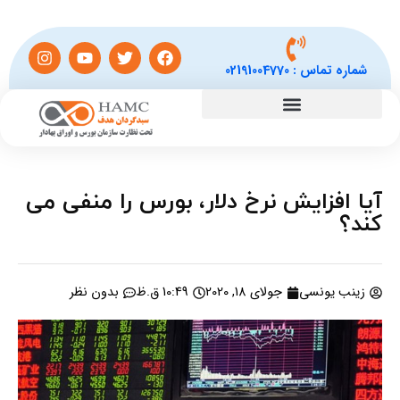
شماره تماس :
02191004770
آیا افزایش نرخ دلار، بورس را منفی می
کند؟
زینب یونسی
جولای 18, 2020
10:49 ق.ظ
بدون نظر