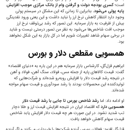
است؛
کسری بودجه دولت و گرفتن وام از بانک مرکزی موجب افزایش
پایه پولی می‌شود.
بنابراین تا زمانی که این مشکل در سیستم پولی
وجود دارد انتظار کاهش نرخ ارز را نباید داشت و این یعنی ورود نقدینگی
بیش از ظرفیت به بازار سرمایه. این تصور که رشد بی‌توقف نرخ ارز
موجب افت شاخص‌ها می‌شود به نظر من تصور درستی نیست و شاید
در برخی سهام شاهد تغییرات شویم اما در کل بازار به این شکل نخواهد
بود.
همسویی مقطعی دلار و بورس
ابراهیم قزل‌گل، کارشناس بازار سرمایه هم در این باره به «دنیای اقتصاد»
گفت: قیمت کالاهای پایه از جمله مس، فولاد، سنگ آهن، فولاد و آهن
در نتیجه رشد قیمت دلار با افزایش روبه‌رو شده‌اند و شرکت‌هایی که
تولید‌کننده این محصولات بودند با رشد سودآوری و قیمت سهام مواجه
شده‌اند.
او ادامه داد: اما
رشد شاخص بورس تا جایی با رشد قیمت دلار
همسویی دارد
که اقتصاد ایران در نتیجه افزایش قیمت ارز و طلا دچار
تب شدید نشود. در این صورت هر چه قیمت دلار افزایش یابد شاخص
قیمت سهام کاهش خواهد یافت.
قزل‌گل افزود: فعالان بورس آینده شرکت‌ها را خریداری می‌کنند و اگر آینده