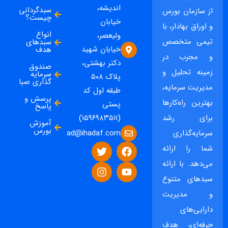
اندیشه،
سبدگردانی
از سازمان بورس
چیست؟
خیابان
و اوراق بهادار، با
انواع
ولیعصر،
تیمی متخصص
سبدهای
خیابان شهید
هدف
و مجرب در
دکتر بهشتی،
صندوق
زمینه تحلیل و
سرمایه
پلاک ۵۰۸
گذاری صبا
مدیریت سرمایه،
طبقه اول کد
پرسش و
بهترین راه‌کارها
پستی
پاسخ
برای رشد
(۱۵۹۶۹۸۳۵۱۱)
آموزش
بورس
ad@ihadaf.com
سرمایه‌گذاری
شما را ارائه
می‌دهد. با ارائه
سبدهای متنوع
و مدیریت
دارایی‌های
حرفه‌ای، هدف