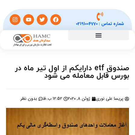
شماره تماس :
02191004770
صندوق etf دارایکم از اول تیر ماه در
بورس قابل معامله می شود
پریسا علی نوری
ژوئن 8, 2020
12:52 ب.ظ
بدون نظر