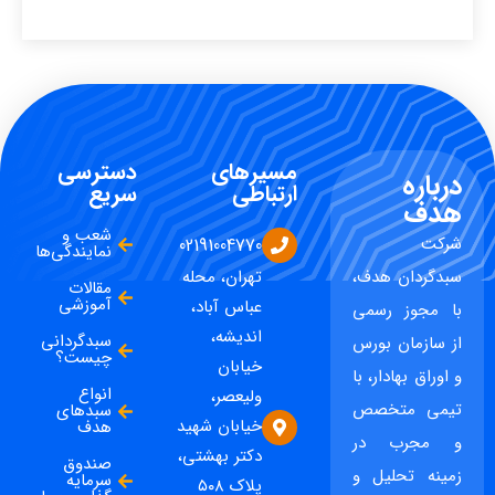
مسیرهای
دسترسی
درباره
ارتباطی
سریع
هدف
شعب و
شرکت
02191004770
نمایندگی‌ها
سبدگردان هدف،
تهران، محله
مقالات
آموزشی
عباس آباد،
با مجوز رسمی
اندیشه،
سبدگردانی
از سازمان بورس
چیست؟
خیابان
و اوراق بهادار، با
انواع
ولیعصر،
تیمی متخصص
سبدهای
خیابان شهید
هدف
و مجرب در
دکتر بهشتی،
صندوق
زمینه تحلیل و
سرمایه
پلاک ۵۰۸