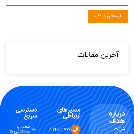
آخرین مقالات​
مسیرهای
دسترسی
درباره
ارتباطی
سریع
هدف
شعب و
شرکت
02191004770
نمایندگی‌ها