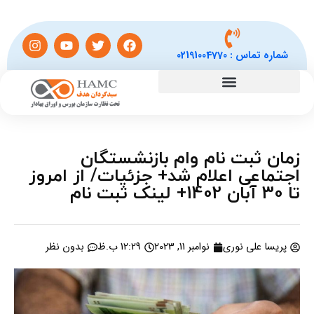
شماره تماس :
02191004770
زمان ثبت نام وام بازنشستگان
اجتماعی اعلام شد+ جزئیات/ از امروز
تا 30 آبان 1402+ لینک ثبت نام
پریسا علی نوری
نوامبر 11, 2023
12:29 ب.ظ
بدون نظر