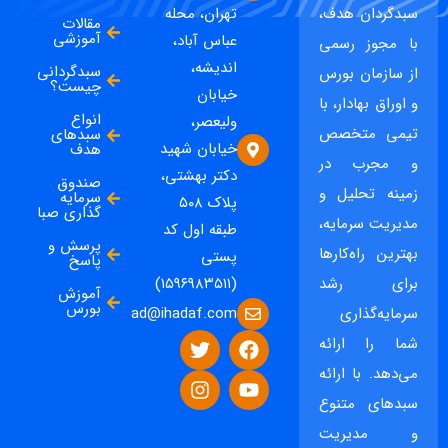
سبدگردان هدف،
تهران، محله
مقالات
آموزشی
عباس آباد،
با مجوز رسمی
اندیشه،
سبدگردانی
از سازمان بورس
چیست؟
خیابان
و اوراق بهادار، با
انواع
ولیعصر،
تیمی متخصص
سبدهای
خیابان شهید
هدف
و مجرب در
دکتر بهشتی،
صندوق
زمینه تحلیل و
سرمایه
پلاک ۵۰۸
گذاری صبا
مدیریت سرمایه،
طبقه اول کد
پرسش و
بهترین راه‌کارها
پستی
پاسخ
برای رشد
(۱۵۹۶۹۸۳۵۱۱)
آموزش
بورس
ad@ihadaf.com
سرمایه‌گذاری
شما را ارائه
می‌دهد. با ارائه
سبدهای متنوع
و مدیریت