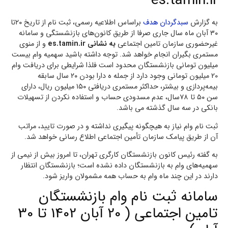
es.tamin.ir
به گزارش
سبدگردان هدف
براساس اطلاعیه رسمی، ثبت نام از تاریخ ۲۰تا
۳۰ آبان ماه سال جاری صرفا از طریق کانون‌های بازنشستگی و سامانه
غیرحضوری سازمان تامین اجتماعی
به نشانی es.tamin.ir
و از منوی
مستمری بگیران انجام خواهد شد. توجه داشته باشید سهمیه وام بیست
میلیون تومانی بازنشستگان محدود است فلذا شرایطی برای دریافت وام
20 میلیون تومانی وجود دارد از جمله ه دارا بودن ۲۰ سال سابقه
بیمه‌پردازی و بیشتر، حداکثر مستمری دریافتی ۱۵۰ میلیون ریال، دارای
سن ۵۰ تا ۷۸سال، عدم مسدودی حساب و استفاده نکردن از تسهیلات
بانکی در سه سال گذشته می باشد.
ثبت نام وام نیاز به هیچگونه پیگیری نداشته و در صورت تایید، مراتب
آن از طریق پیامک سازمان تأمین اجتماعی اطلاع رسانی خواهد شد.
به گفته رئیس کانون بازنشستگان کارگری تهران، تا امروز بیش از نیمی از
سهمیه‌های وام به بازنشستگان داده نشده است؛ بازنشستگان انتظار
دارند در این چند ماه وام به حساب همه مشمولان واریز شود.
سامانه ثبت نام وام بازنشستگان
تامین اجتماعی ( 20 آبان 1402 تا 30