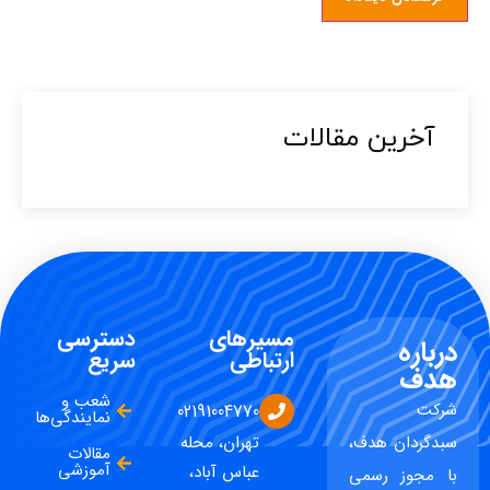
آخرین مقالات​
مسیرهای
دسترسی
درباره
ارتباطی
سریع
هدف
شعب و
شرکت
02191004770
نمایندگی‌ها
سبدگردان هدف،
تهران، محله
مقالات
آموزشی
عباس آباد،
با مجوز رسمی