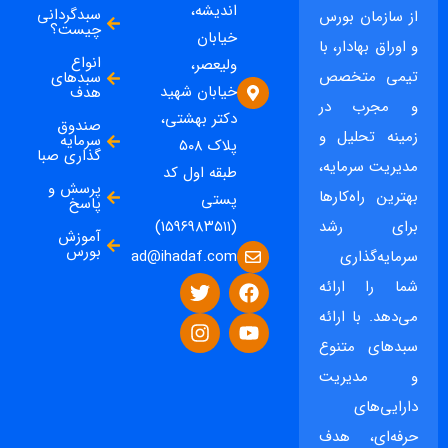
اندیشه،
سبدگردانی
از سازمان بورس
چیست؟
خیابان
و اوراق بهادار، با
انواع
ولیعصر،
تیمی متخصص
سبدهای
خیابان شهید
هدف
و مجرب در
دکتر بهشتی،
صندوق
زمینه تحلیل و
سرمایه
پلاک ۵۰۸
گذاری صبا
مدیریت سرمایه،
طبقه اول کد
پرسش و
بهترین راه‌کارها
پستی
پاسخ
برای رشد
(۱۵۹۶۹۸۳۵۱۱)
آموزش
بورس
ad@ihadaf.com
سرمایه‌گذاری
شما را ارائه
می‌دهد. با ارائه
سبدهای متنوع
و مدیریت
دارایی‌های
حرفه‌ای، هدف