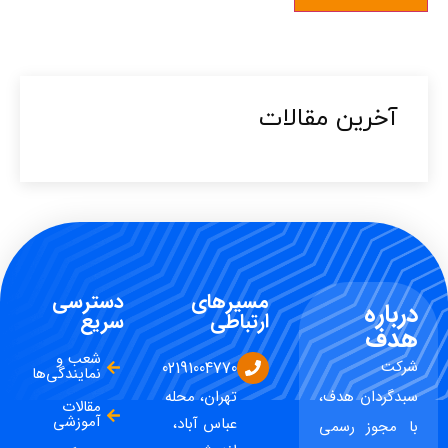
آخرین مقالات​
مسیرهای
دسترسی
درباره
ارتباطی
سریع
هدف
شعب و
شرکت
02191004770
نمایندگی‌ها
سبدگردان هدف،
تهران، محله
مقالات
آموزشی
عباس آباد،
با مجوز رسمی