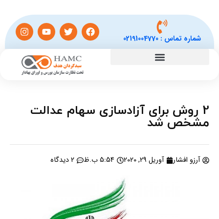
شماره تماس :
02191004770
2 روش برای آزادسازی سهام عدالت
مشخص شد
آرزو افشار
آوریل 29, 2020
5:54 ب.ظ
2 دیدگاه