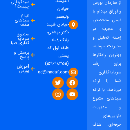
اندیشه،
سبدگردانی
از سازمان بورس
چیست؟
خیابان
و اوراق بهادار، با
انواع
ولیعصر،
تیمی متخصص
سبدهای
خیابان شهید
هدف
و مجرب در
دکتر بهشتی،
صندوق
زمینه تحلیل و
سرمایه
پلاک ۵۰۸
گذاری صبا
مدیریت سرمایه،
طبقه اول کد
پرسش و
بهترین راه‌کارها
پستی
پاسخ
برای رشد
(۱۵۹۶۹۸۳۵۱۱)
آموزش
بورس
ad@ihadaf.com
سرمایه‌گذاری
شما را ارائه
می‌دهد. با ارائه
سبدهای متنوع
و مدیریت
دارایی‌های
حرفه‌ای، هدف