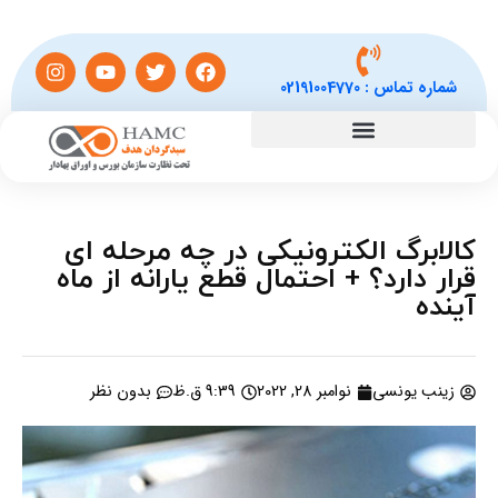
شماره تماس :
02191004770
کالابرگ الکترونیکی در چه مرحله ای
قرار دارد؟ + احتمال قطع یارانه از ماه
آینده
زینب یونسی
نوامبر 28, 2022
9:39 ق.ظ
بدون نظر