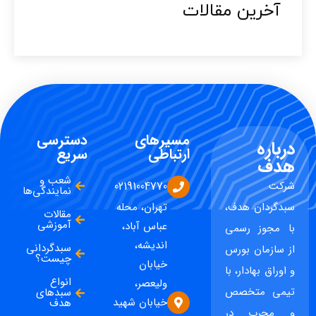
آخرین مقالات​
مسیرهای
دسترسی
درباره
ارتباطی
سریع
هدف
شعب و
شرکت
02191004770
نمایندگی‌ها
سبدگردان هدف،
تهران، محله
مقالات
آموزشی
عباس آباد،
با مجوز رسمی
اندیشه،
سبدگردانی
از سازمان بورس
چیست؟
خیابان
و اوراق بهادار، با
انواع
ولیعصر،
تیمی متخصص
سبدهای
خیابان شهید
هدف
و مجرب در