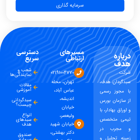
سرمایه گذاری
مسیرهای
دسترسی
درباره
ارتباطی
سریع
هدف
شعب و
شرکت
02191004770
نمایندگی‌ها
سبدگردان هدف،
تهران، محله
مقالات
آموزشی
عباس آباد،
با مجوز رسمی
اندیشه،
سبدگردانی
از سازمان بورس
چیست؟
خیابان
و اوراق بهادار، با
انواع
ولیعصر،
تیمی متخصص
سبدهای
خیابان شهید
هدف
و مجرب در
دکتر بهشتی،
صندوق
زمینه تحلیل و
سرمایه