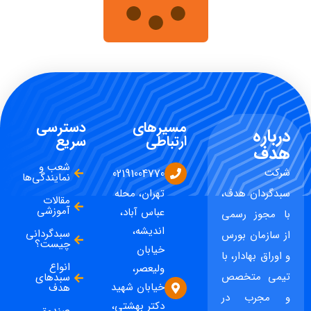
مسیرهای
دسترسی
درباره
ارتباطی
سریع
هدف
شعب و
شرکت
02191004770
نمایندگی‌ها
سبدگردان هدف،
تهران، محله
مقالات
آموزشی
عباس آباد،
با مجوز رسمی
اندیشه،
سبدگردانی
از سازمان بورس
چیست؟
خیابان
و اوراق بهادار، با
انواع
ولیعصر،
تیمی متخصص
سبدهای
خیابان شهید
هدف
و مجرب در
دکتر بهشتی،