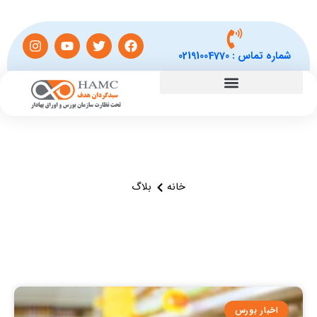
شماره تماس :
02191004770
خانه
بلاگ
اخبار بورس