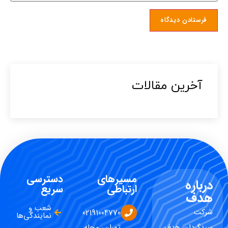
آخرین مقالات​
مسیرهای
دسترسی
درباره
ارتباطی
سریع
هدف
شعب و
شرکت
02191004770
نمایندگی‌ها
سبدگردان هدف،
تهران، محله