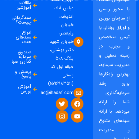
مقالات
آموزشی
عباس آباد،
با مجوز رسمی
اندیشه،
سبدگردانی
از سازمان بورس
چیست؟
خیابان
و اوراق بهادار، با
انواع
ولیعصر،
تیمی متخصص
سبدهای
خیابان شهید
هدف
و مجرب در
دکتر بهشتی،
صندوق
زمینه تحلیل و
سرمایه
پلاک ۵۰۸
گذاری صبا
مدیریت سرمایه،
طبقه اول کد
پرسش و
بهترین راه‌کارها
پستی
پاسخ
برای رشد
(۱۵۹۶۹۸۳۵۱۱)
آموزش
بورس
ad@ihadaf.com
سرمایه‌گذاری
شما را ارائه
می‌دهد. با ارائه
سبدهای متنوع
و مدیریت