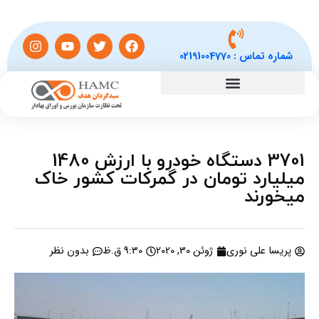
شماره تماس :
02191004770
3701 دستگاه خودرو با ارزش 1480
میلیارد تومان در گمرکات کشور خاک
میخورند
پریسا علی نوری
ژوئن 30, 2020
9:30 ق.ظ
بدون نظر