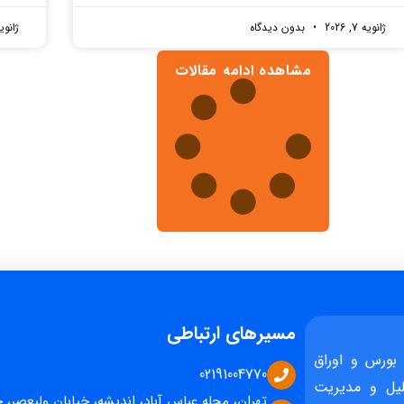
ژانویه 7, 2026
بدون دیدگاه
ژانویه 7, 
مشاهده ادامه مقالات
مسیرهای ارتباطی
بورس و اوراق
02191004770
یل و مدیریت
تهران، محله عباس آباد، اندیشه، خیابان ولیعصر، 