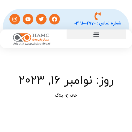
شماره تماس :
02191004770
روز: نوامبر 16, 2023
خانه
بلاگ