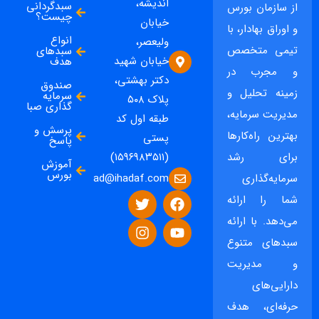
اندیشه،
سبدگردانی
از سازمان بورس
چیست؟
خیابان
و اوراق بهادار، با
انواع
ولیعصر،
تیمی متخصص
سبدهای
خیابان شهید
هدف
و مجرب در
دکتر بهشتی،
صندوق
زمینه تحلیل و
سرمایه
پلاک ۵۰۸
گذاری صبا
مدیریت سرمایه،
طبقه اول کد
پرسش و
بهترین راه‌کارها
پستی
پاسخ
برای رشد
(۱۵۹۶۹۸۳۵۱۱)
آموزش
بورس
ad@ihadaf.com
سرمایه‌گذاری
شما را ارائه
می‌دهد. با ارائه
سبدهای متنوع
و مدیریت
دارایی‌های
حرفه‌ای، هدف