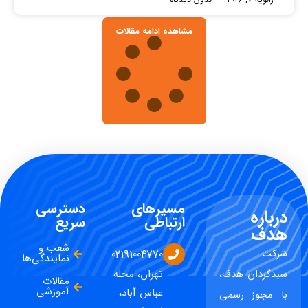
مشاهده ادامه مقالات
مسیرهای
دسترسی
درباره
ارتباطی
سریع
هدف
شعب و
شرکت
02191004770
نمایندگی‌ها
سبدگردان هدف،
تهران، محله
مقالات
آموزشی
عباس آباد،
با مجوز رسمی