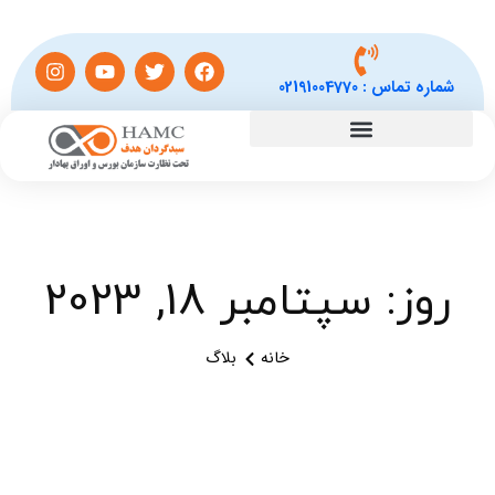
شماره تماس :
02191004770
روز: سپتامبر 18, 2023
خانه
بلاگ