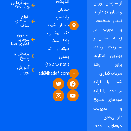
اندیشه،
سبدگردانی
از سازمان بورس
چیست؟
خیابان
و اوراق بهادار، با
انواع
ولیعصر،
تیمی متخصص
سبدهای
خیابان شهید
هدف
و مجرب در
دکتر بهشتی،
صندوق
زمینه تحلیل و
سرمایه
پلاک ۵۰۸
گذاری صبا
مدیریت سرمایه،
طبقه اول کد
پرسش و
بهترین راه‌کارها
پستی
پاسخ
برای رشد
(۱۵۹۶۹۸۳۵۱۱)
آموزش
بورس
ad@ihadaf.com
سرمایه‌گذاری
شما را ارائه
می‌دهد. با ارائه
سبدهای متنوع
و مدیریت
دارایی‌های
حرفه‌ای، هدف