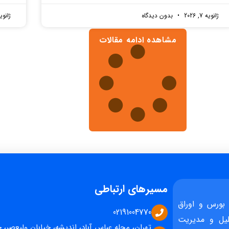
ژانویه 7, 2026
بدون دیدگاه
ژانویه 7, 
مشاهده ادامه مقالات
مسیرهای ارتباطی
بورس و اوراق
02191004770
یل و مدیریت
تهران، محله عباس آباد، اندیشه، خیابان ولیعصر، 