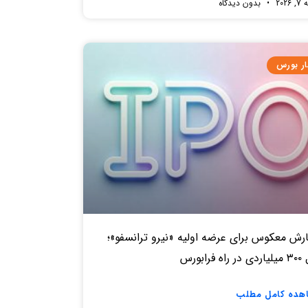
2026
بدون دیدگاه
ار بورس
رش معکوس برای عرضه اولیه «نیرو ترانسفو»؛
ه فرابورس
هده کامل مطلب