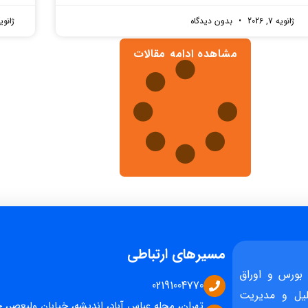
ژانویه 7, 2026
بدون دیدگاه
ژانویه 7, 
مشاهده ادامه مقالات
مسیرهای ارتباطی
بورس و اوراق
02191004770
یل و مدیریت
تهران، محله عباس آباد، اندیشه، خیابان ولیعصر، 