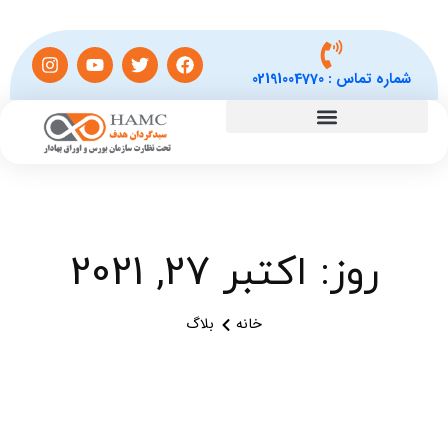
شماره تماس :
02191004770
روز: اکتبر 27, 2021
خانه
بلاگ