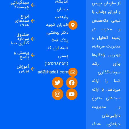
اندیشه،
سبدگردانی
از سازمان بورس
چیست؟
خیابان
و اوراق بهادار، با
انواع
ولیعصر،
تیمی متخصص
سبدهای
خیابان شهید
هدف
و مجرب در
دکتر بهشتی،
صندوق
زمینه تحلیل و
سرمایه
پلاک ۵۰۸
گذاری صبا
مدیریت سرمایه،
طبقه اول کد
پرسش و
بهترین راه‌کارها
پستی
پاسخ
برای رشد
(۱۵۹۶۹۸۳۵۱۱)
آموزش
بورس
ad@ihadaf.com
سرمایه‌گذاری
شما را ارائه
می‌دهد. با ارائه
سبدهای متنوع
و مدیریت
دارایی‌های
حرفه‌ای، هدف