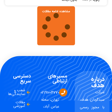
مشاهده ادامه مقالات
مسیرهای
دسترسی
درباره
ارتباطی
سریع
هدف
شعب و
شرکت
02191004770
نمایندگی‌ها
سبدگردان هدف،
تهران، محله
مقالات
آموزشی
عباس آباد،
با مجوز رسمی