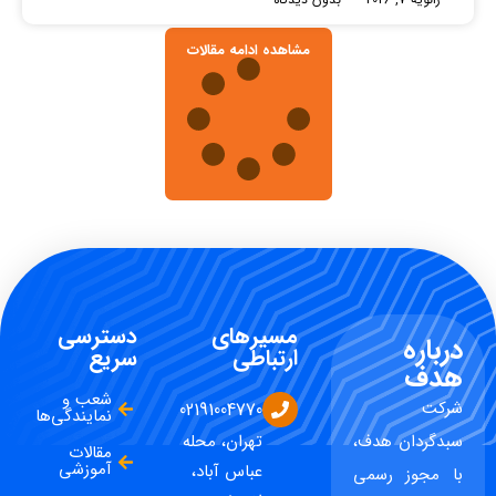
مشاهده ادامه مقالات
مسیرهای
دسترسی
درباره
ارتباطی
سریع
هدف
شعب و
شرکت
02191004770
نمایندگی‌ها
سبدگردان هدف،
تهران، محله
مقالات
آموزشی
عباس آباد،
با مجوز رسمی