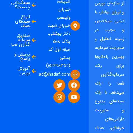
اندیشه،
سبدگردانی
از سازمان بورس
چیست؟
خیابان
و اوراق بهادار، با
انواع
ولیعصر،
تیمی متخصص
سبدهای
خیابان شهید
هدف
و مجرب در
دکتر بهشتی،
صندوق
زمینه تحلیل و
سرمایه
پلاک ۵۰۸
گذاری صبا
مدیریت سرمایه،
طبقه اول کد
پرسش و
بهترین راه‌کارها
پستی
پاسخ
برای رشد
(۱۵۹۶۹۸۳۵۱۱)
آموزش
بورس
ad@ihadaf.com
سرمایه‌گذاری
شما را ارائه
می‌دهد. با ارائه
سبدهای متنوع
و مدیریت
دارایی‌های
حرفه‌ای، هدف