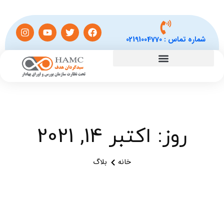
شماره تماس :
02191004770
روز: اکتبر 14, 2021
خانه
بلاگ