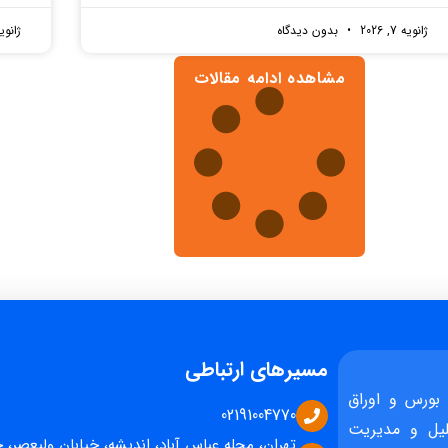
ژانویه 7, 2026
بدون دیدگاه
ژانویه 7, 
مشاهده ادامه مقالات
مسیرهای ارتباطی
بورس و اوراق
02191004770
یل و مدیریت
تهران، محله عباس آباد، اندیشه، خیابان ولیعصر، 