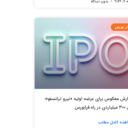
2026
بدون دیدگاه
ار بورس
رش معکوس برای عرضه اولیه «نیرو ترانسفو»؛
ه فرابورس
هده کامل مطلب