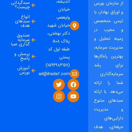
اندیشه،
سبدگردانی
از سازمان بورس
چیست؟
خیابان
و اوراق بهادار، با
انواع
ولیعصر،
تیمی متخصص
سبدهای
خیابان شهید
هدف
و مجرب در
دکتر بهشتی،
صندوق
زمینه تحلیل و
سرمایه
پلاک ۵۰۸
گذاری صبا
مدیریت سرمایه،
طبقه اول کد
پرسش و
بهترین راه‌کارها
پستی
پاسخ
برای رشد
(۱۵۹۶۹۸۳۵۱۱)
آموزش
بورس
ad@ihadaf.com
سرمایه‌گذاری
شما را ارائه
می‌دهد. با ارائه
سبدهای متنوع
و مدیریت
دارایی‌های
حرفه‌ای، هدف