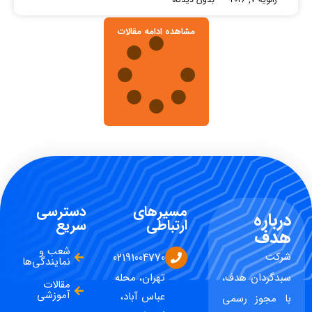
مشاهده ادامه مقالات
مسیرهای
دسترسی
درباره
ارتباطی
سریع
هدف
شعب و
شرکت
02191004770
نمایندگی‌ها
سبدگردان هدف،
تهران، محله
مقالات
آموزشی
عباس آباد،
با مجوز رسمی