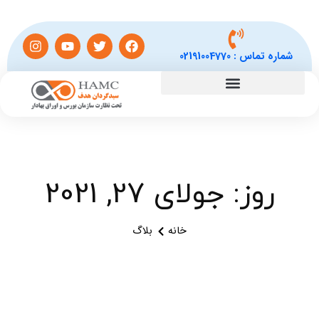
شماره تماس :
02191004770
روز: جولای 27, 2021
خانه
بلاگ