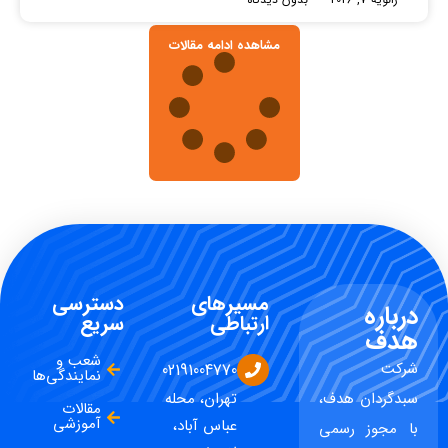
مشاهده ادامه مقالات
مسیرهای
دسترسی
درباره
ارتباطی
سریع
هدف
شعب و
شرکت
02191004770
نمایندگی‌ها
سبدگردان هدف،
تهران، محله
مقالات
آموزشی
عباس آباد،
با مجوز رسمی