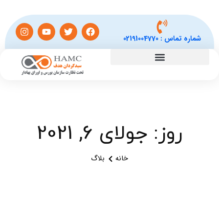
شماره تماس :
02191004770
روز: جولای 6, 2021
خانه
بلاگ