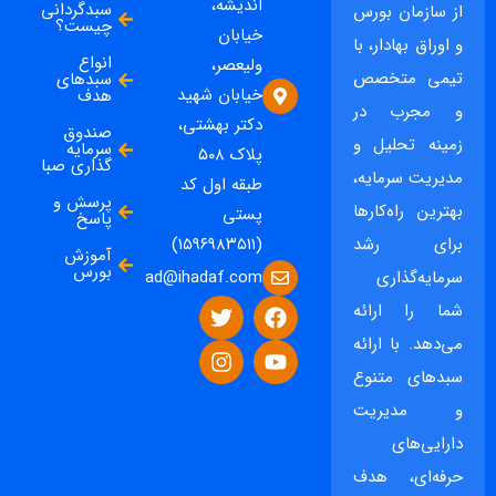
اندیشه،
سبدگردانی
از سازمان بورس
چیست؟
خیابان
و اوراق بهادار، با
انواع
ولیعصر،
تیمی متخصص
سبدهای
خیابان شهید
هدف
و مجرب در
دکتر بهشتی،
صندوق
زمینه تحلیل و
سرمایه
پلاک ۵۰۸
گذاری صبا
مدیریت سرمایه،
طبقه اول کد
پرسش و
بهترین راه‌کارها
پستی
پاسخ
برای رشد
(۱۵۹۶۹۸۳۵۱۱)
آموزش
بورس
ad@ihadaf.com
سرمایه‌گذاری
شما را ارائه
می‌دهد. با ارائه
سبدهای متنوع
و مدیریت
دارایی‌های
حرفه‌ای، هدف