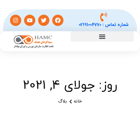
شماره تماس :
02191004770
روز: جولای 4, 2021
خانه
بلاگ