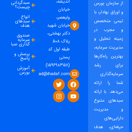
اندیشه،
سبدگردانی
از سازمان بورس
چیست؟
خیابان
و اوراق بهادار، با
انواع
ولیعصر،
تیمی متخصص
سبدهای
خیابان شهید
هدف
و مجرب در
دکتر بهشتی،
صندوق
زمینه تحلیل و
سرمایه
پلاک ۵۰۸
گذاری صبا
مدیریت سرمایه،
طبقه اول کد
پرسش و
بهترین راه‌کارها
پستی
پاسخ
برای رشد
(۱۵۹۶۹۸۳۵۱۱)
آموزش
بورس
ad@ihadaf.com
سرمایه‌گذاری
شما را ارائه
می‌دهد. با ارائه
سبدهای متنوع
و مدیریت
دارایی‌های
حرفه‌ای، هدف