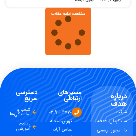
مشاهده ادامه مقالات
مسیرهای
دسترسی
درباره
ارتباطی
سریع
هدف
شعب و
شرکت
02191004770
نمایندگی‌ها
سبدگردان هدف،
تهران، محله
مقالات
آموزشی
عباس آباد،
با مجوز رسمی