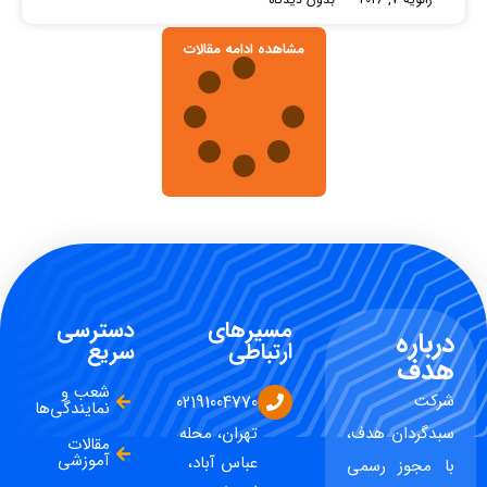
مشاهده ادامه مقالات
مسیرهای
دسترسی
درباره
ارتباطی
سریع
هدف
شعب و
شرکت
02191004770
نمایندگی‌ها
سبدگردان هدف،
تهران، محله
مقالات
آموزشی
عباس آباد،
با مجوز رسمی