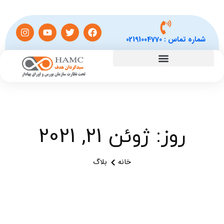
شماره تماس :
02191004770
روز: ژوئن 21, 2021
خانه
بلاگ