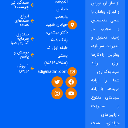
اندیشه،
سبدگردانی
از سازمان بورس
چیست؟
خیابان
و اوراق بهادار، با
انواع
ولیعصر،
تیمی متخصص
سبدهای
خیابان شهید
هدف
و مجرب در
دکتر بهشتی،
صندوق
زمینه تحلیل و
سرمایه
پلاک ۵۰۸
گذاری صبا
مدیریت سرمایه،
طبقه اول کد
پرسش و
بهترین راه‌کارها
پستی
پاسخ
برای رشد
(۱۵۹۶۹۸۳۵۱۱)
آموزش
بورس
ad@ihadaf.com
سرمایه‌گذاری
شما را ارائه
می‌دهد. با ارائه
سبدهای متنوع
و مدیریت
دارایی‌های
حرفه‌ای، هدف