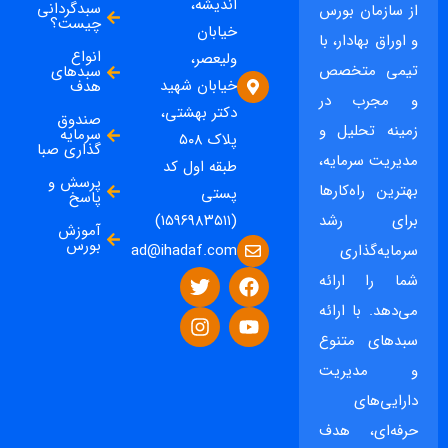
اندیشه،
سبدگردانی
از سازمان بورس
چیست؟
خیابان
و اوراق بهادار، با
انواع
ولیعصر،
تیمی متخصص
سبدهای
خیابان شهید
هدف
و مجرب در
دکتر بهشتی،
صندوق
زمینه تحلیل و
سرمایه
پلاک ۵۰۸
گذاری صبا
مدیریت سرمایه،
طبقه اول کد
پرسش و
بهترین راه‌کارها
پستی
پاسخ
برای رشد
(۱۵۹۶۹۸۳۵۱۱)
آموزش
بورس
ad@ihadaf.com
سرمایه‌گذاری
شما را ارائه
می‌دهد. با ارائه
سبدهای متنوع
و مدیریت
دارایی‌های
حرفه‌ای، هدف