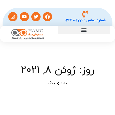
شماره تماس :
02191004770
روز: ژوئن 8, 2021
خانه
بلاگ