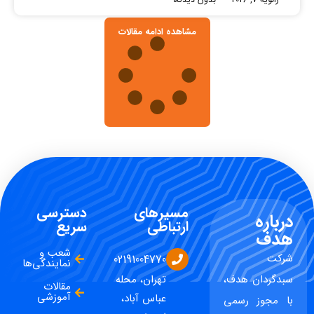
مشاهده ادامه مقالات
مسیرهای
دسترسی
درباره
ارتباطی
سریع
هدف
شعب و
شرکت
02191004770
نمایندگی‌ها
سبدگردان هدف،
تهران، محله
مقالات
آموزشی
عباس آباد،
با مجوز رسمی