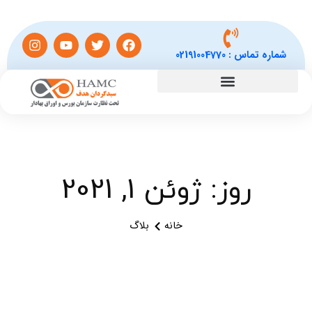
شماره تماس :
02191004770
روز: ژوئن 1, 2021
خانه
بلاگ