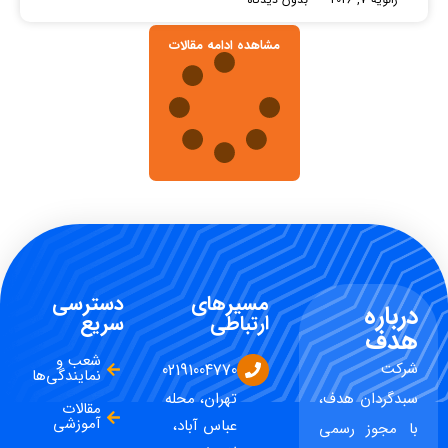
مشاهده ادامه مقالات
مسیرهای
دسترسی
درباره
ارتباطی
سریع
هدف
شعب و
شرکت
02191004770
نمایندگی‌ها
سبدگردان هدف،
تهران، محله
مقالات
آموزشی
عباس آباد،
با مجوز رسمی