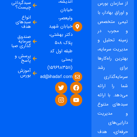
اندیشه،
سبدگردانی
از سازمان بورس
چیست؟
خیابان
و اوراق بهادار، با
انواع
ولیعصر،
تیمی متخصص
سبدهای
خیابان شهید
هدف
و مجرب در
دکتر بهشتی،
صندوق
زمینه تحلیل و
سرمایه
پلاک ۵۰۸
گذاری صبا
مدیریت سرمایه،
طبقه اول کد
پرسش و
بهترین راه‌کارها
پستی
پاسخ
برای رشد
(۱۵۹۶۹۸۳۵۱۱)
آموزش
بورس
ad@ihadaf.com
سرمایه‌گذاری
شما را ارائه
می‌دهد. با ارائه
سبدهای متنوع
و مدیریت
دارایی‌های
حرفه‌ای، هدف